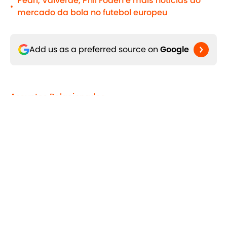
Pedri, Valverde, Phil Foden e mais notícias do
•
mercado da bola no futebol europeu
Add us as a preferred source on
Google
Assuntos Relacionados
Chelsea
Premier League
Seleção Brasileira
90min pt - World Cup - Brazil
Vitória
Home
/
Premier League