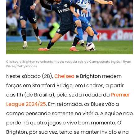
Chelsea e Brighton se enfrentam pela rodada seis do Campeonato Inglês. | Ryan
Pierse/GettyImages
Neste sábado (28),
Chelsea
e
Brighton
medem
forças em Stamford Bridge, em Londres, a partir
das 11h (de Brasília), pela sexta rodada da
Premier
League 2024/25
. Em retomada, os Blues vão a
campo pensando somente na vitória. A equipe não
perde há quatro jogos e vive bom momento. O
Brighton, por sua vez, tenta se manter invicto e na