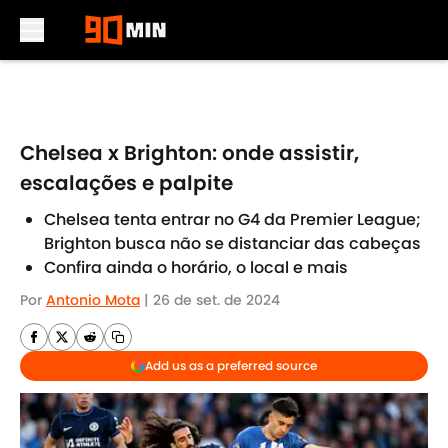
Skip to main content
Chelsea x Brighton: onde assistir,
escalações e palpite
Chelsea tenta entrar no G4 da Premier League;
Brighton busca não se distanciar das cabeças
Confira ainda o horário, o local e mais
Por
Antonio Mota
|
26 de set. de 2024
Add us as a preferred source