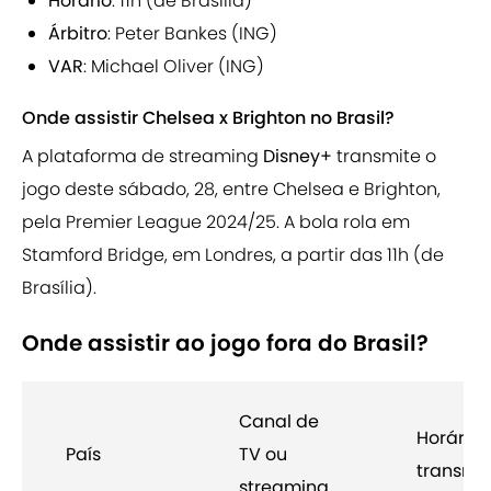
Horário
: 11h (de Brasília)
Árbitro
: Peter Bankes (ING)
VAR
: Michael Oliver (ING)
Onde assistir Chelsea x Brighton no Brasil?
A plataforma de streaming
Disney+
transmite o
jogo deste sábado, 28, entre Chelsea e Brighton,
pela Premier League 2024/25. A bola rola em
Stamford Bridge, em Londres, a partir das 11h (de
Brasília).
Onde assistir ao jogo fora do Brasil?
Canal de
Horário 
País
TV ou
transmi
streaming