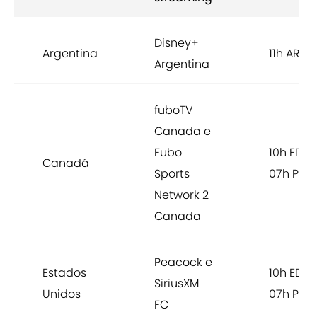
Disney+
Argentina
11h ART
Argentina
fuboTV
Canada e
Fubo
10h EDT /
Canadá
Sports
07h PDT
Network 2
Canada
Peacock e
Estados
10h EDT /
SiriusXM
Unidos
07h PDT
FC