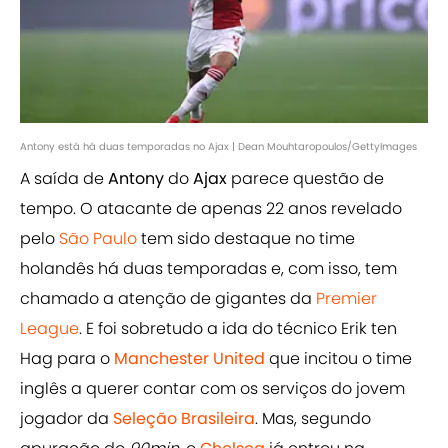
Antony está há duas temporadas no Ajax | Dean Mouhtaropoulos/GettyImages
A saída de
Antony
do
Ajax
parece questão de
tempo. O atacante de apenas 22 anos revelado
pelo
São Paulo
tem sido destaque no time
holandês há duas temporadas e, com isso, tem
chamado a atenção de gigantes da
Premier
League
. E foi sobretudo a ida do técnico Erik ten
Hag para o
Manchester United
que incitou o time
inglês a querer contar com os serviços do jovem
jogador da
Seleção Brasileira
. Mas, segundo