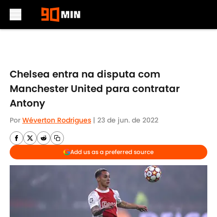
Skip to main content
Chelsea entra na disputa com
Manchester United para contratar
Antony
Por
Wéverton Rodrigues
|
23 de jun. de 2022
Add us as a preferred source