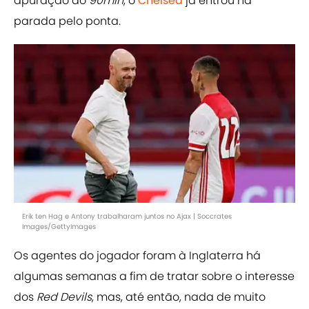
apuração do
90min
, o
Chelsea
já entrou na
parada pelo ponta.
Erik ten Hag e Antony trabalharam juntos no Ajax | Soccrates
Images/GettyImages
Os agentes do jogador foram à Inglaterra há
algumas semanas a fim de tratar sobre o interesse
dos
Red Devils
, mas, até então, nada de muito