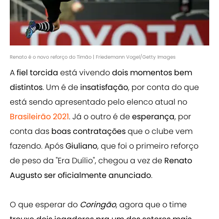
Renato é o novo reforço do Timão | Friedemann Vogel/Getty Images
A
fiel torcida
está vivendo
dois momentos bem
distintos
. Um é de
insatisfação
, por conta do que
está sendo apresentado pelo elenco atual no
Brasileirão 2021
. Já o outro é de
esperança
, por
conta das
boas contratações
que o clube vem
fazendo. Após
Giuliano
, que foi o primeiro reforço
de peso da "Era Duílio", chegou a vez de
Renato
Augusto ser oficialmente anunciado
.
O que esperar do
Coringão
, agora que o time