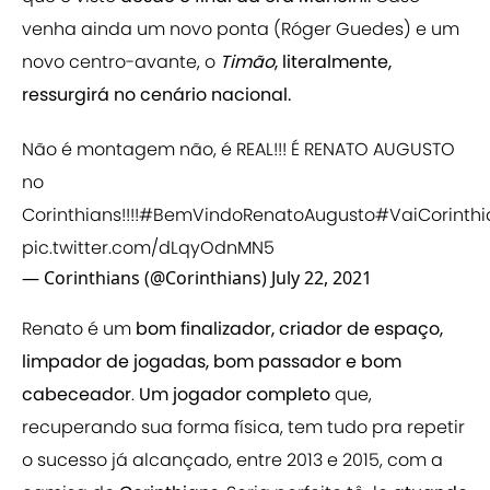
venha ainda um novo ponta (Róger Guedes) e um
novo centro-avante, o
Timão
, literalmente,
ressurgirá no cenário nacional.
Não é montagem não, é REAL!!! É RENATO AUGUSTO
no
Corinthians!!!!
#BemVindoRenatoAugusto
#VaiCorinthi
pic.twitter.com/dLqyOdnMN5
— Corinthians (@Corinthians)
July 22, 2021
Renato é um
bom finalizador, criador de espaço,
limpador de jogadas, bom passador e bom
cabeceador
.
Um jogador completo
que,
recuperando sua forma física, tem tudo pra repetir
o sucesso já alcançado, entre 2013 e 2015, com a