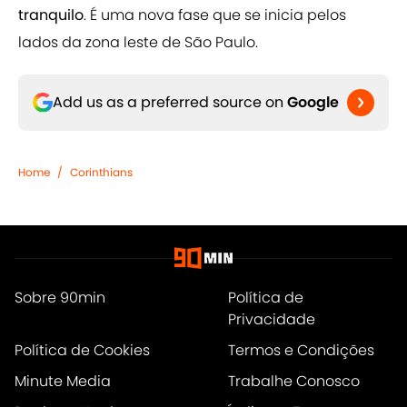
tranquilo
. É uma nova fase que se inicia pelos
lados da zona leste de São Paulo.
Add us as a preferred source on
Google
Home
/
Corinthians
Sobre 90min
Política de
Privacidade
Política de Cookies
Termos e Condições
Minute Media
Trabalhe Conosco