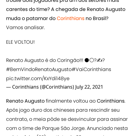
trouxe dois jogadores pra um dos setores mais
carentes do time? A chegada de Renato Augusto
muda o patamar do
Corinthians
no Brasil?
Vamos analisar.
ELE VOLTOU!
Renato Augusto é do Coringão!!! ⚫⚪?✍?
#BemVindoRenatoAugusto
#VaiCorinthians
pic.twitter.com/KxYdi148ye
— Corinthians (@Corinthians)
July 22, 2021
Renato Augusto
finalmente voltou ao
Corinthians
.
Após jogo duro dos chineses para rescindir seu
contrato, o meia pôde se desvincular para assinar
com o time de Parque São Jorge. Anunciado nesta