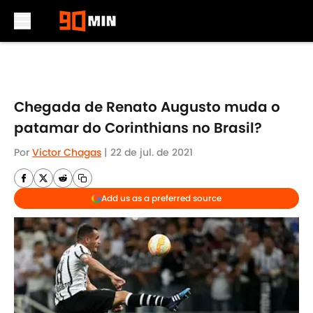
Skip to main content
Chegada de Renato Augusto muda o
patamar do Corinthians no Brasil?
Por
Victor Chagas
|
22 de jul. de 2021
Add us as a preferred source