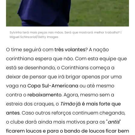
Sylvinho terá mais peças nas mãos. Será que mostrará melhor trabalho? |
Miguel Schincariol/Getty Images
O time seguirá com
três volantes
? A nação
corinthiana espera que não. Com esta equipe que
está se desenhando, o Corinthians começa a
deixar de pensar que irá brigar apenas por uma
vaga na
Copa Sul-Americana
ou até mesmo
contra o
rebaixamento
. Agora, mesmo sem a
estreia dos craques, o
Timão
já é mais forte que
antes
. Caso outros reforços continuem chegando,
o clube dará ainda mais motivos para os
"
antis
"
ficarem loucos e para o bando de loucos ficar bem