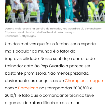
Derrota mais recente na carreira do treinador, Pep Guardiola viu o Manchester
City levar virada histórica do Real Madrid | Alex Livesey -
Danehouse/GettyImages
Um dos motivos que faz o futebol ser o esporte
mais popular do mundo é o fator da
imprevisibilidade. Nesse sentido, a carreira do
treinador catalão
Pep Guardiola
parece ser
bastante promissora. Não menosprezando,
obviamente, as conquistas de
Champions League
com o
Barcelona
nas temporadas 2008/09 e
2010/11 é fato que o comandante técnico teve
algumas derrotas difíceis de assimilar.