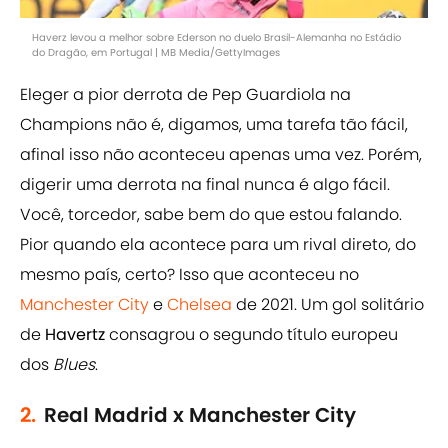
Haverz levou a melhor sobre Ederson no duelo Brasil-Alemanha no Estádio
do Dragão, em Portugal | MB Media/GettyImages
Eleger a pior derrota de Pep Guardiola na
Champions não é, digamos, uma tarefa tão fácil,
afinal isso não aconteceu apenas uma vez. Porém,
digerir uma derrota na final nunca é algo fácil.
Você, torcedor, sabe bem do que estou falando.
Pior quando ela acontece para um rival direto, do
mesmo país, certo? Isso que aconteceu no
Manchester City
e
Chelsea
de 2021. Um gol solitário
de
Havertz
consagrou o segundo título europeu
dos
Blues
.
2.
Real Madrid x Manchester City