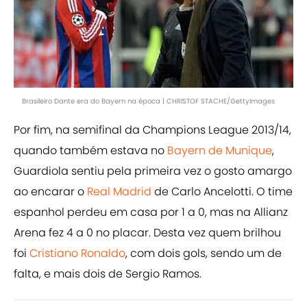
Brasileiro Dante era do Bayern na época | CHRISTOF STACHE/GettyImages
Por fim, na semifinal da Champions League 2013/14,
quando também estava no
Bayern de Munique
,
Guardiola sentiu pela primeira vez o gosto amargo
ao encarar o
Real Madrid
de Carlo Ancelotti. O time
espanhol perdeu em casa por 1 a 0, mas na Allianz
Arena fez 4 a 0 no placar. Desta vez quem brilhou
foi
Cristiano Ronaldo
, com dois gols, sendo um de
falta, e mais dois de Sergio Ramos.