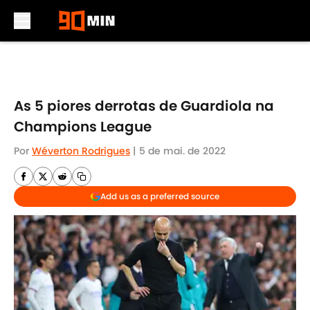
Skip to main content
As 5 piores derrotas de Guardiola na
Champions League
Por
Wéverton Rodrigues
|
5 de mai. de 2022
Add us as a preferred source