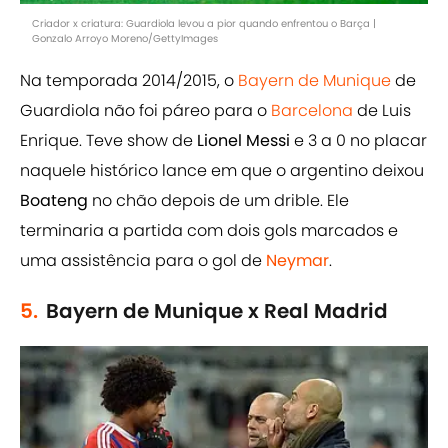
Criador x criatura: Guardiola levou a pior quando enfrentou o Barça |
Gonzalo Arroyo Moreno/GettyImages
Na temporada 2014/2015, o
Bayern de Munique
de
Guardiola não foi páreo para o
Barcelona
de Luis
Enrique. Teve show de
Lionel Messi
e 3 a 0 no placar
naquele histórico lance em que o argentino deixou
Boateng
no chão depois de um drible. Ele
terminaria a partida com dois gols marcados e
uma assistência para o gol de
Neymar
.
5.
Bayern de Munique x Real Madrid