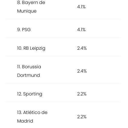
8. Bayern de
4.1%
Munique
9. PSG
4.1%
10. RB Leipzig
2.4%
11. Borussia
2.4%
Dortmund
12. Sporting
2.2%
13. Atlético de
2.2%
Madrid