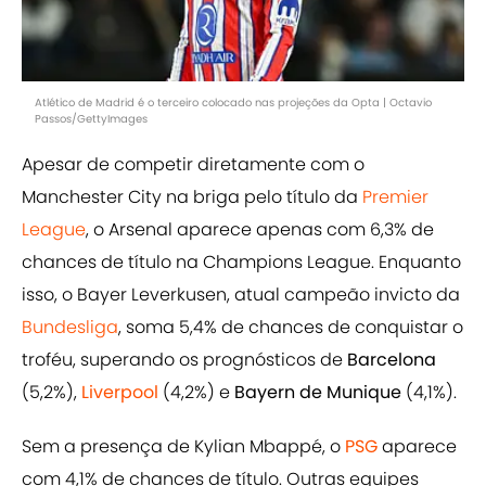
Atlético de Madrid é o terceiro colocado nas projeções da Opta | Octavio
Passos/GettyImages
Apesar de competir diretamente com o
Manchester City na briga pelo título da
Premier
League
, o Arsenal aparece apenas com 6,3% de
chances de título na Champions League. Enquanto
isso, o Bayer Leverkusen, atual campeão invicto da
Bundesliga
, soma 5,4% de chances de conquistar o
troféu, superando os prognósticos de
Barcelona
(5,2%),
Liverpool
(4,2%) e
Bayern de Munique
(4,1%).
Sem a presença de Kylian Mbappé, o
PSG
aparece
com 4,1% de chances de título. Outras equipes