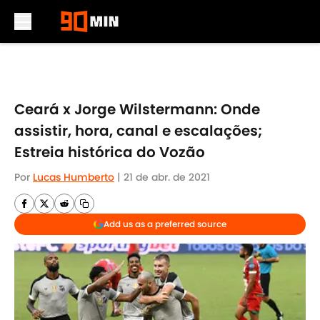
Skip to main content
Ceará x Jorge Wilstermann: Onde
assistir, hora, canal e escalações;
Estreia histórica do Vozão
Por
Lucas Humberto
|
21 de abr. de 2021
Add us as a preferred source