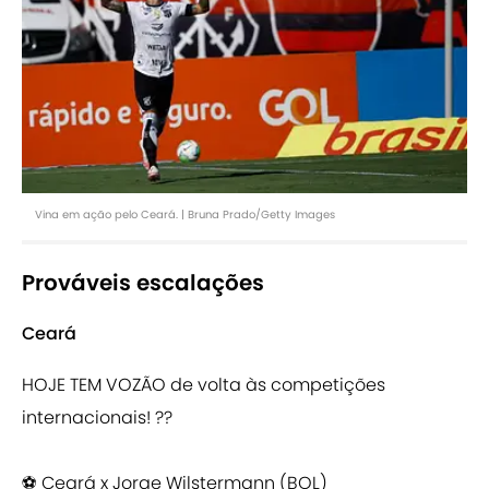
Vina em ação pelo Ceará. | Bruna Prado/Getty Images
Prováveis escalações
Ceará
HOJE TEM VOZÃO de volta às competições
internacionais! ??
⠀
⚽ Ceará x Jorge Wilstermann (BOL)