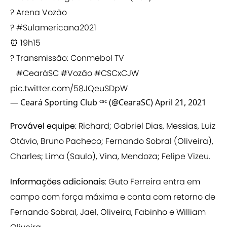
? Arena Vozão
?
#Sulamericana2021
⏰ 19h15
? Transmissão: Conmebol TV
⠀
#CearáSC
#Vozão
#CSCxCJW
pic.twitter.com/58JQeuSDpW
— Ceará Sporting Club ᶜˢᶜ (@CearaSC)
April 21, 2021
Provável equipe
: Richard; Gabriel Dias, Messias, Luiz
Otávio, Bruno Pacheco; Fernando Sobral (Oliveira),
Charles; Lima (Saulo), Vina, Mendoza; Felipe Vizeu.
Informações adicionais
: Guto Ferreira entra em
campo com força máxima e conta com retorno de
Fernando Sobral, Jael, Oliveira, Fabinho e William