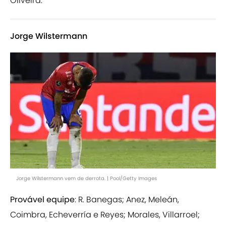
Oliveira.
Jorge Wilstermann
Jorge Wilstermann vem de derrota. | Pool/Getty Images
Provável equipe
: R. Banegas; Anez, Meleán,
Coimbra, Echeverría e Reyes; Morales, Villarroel;