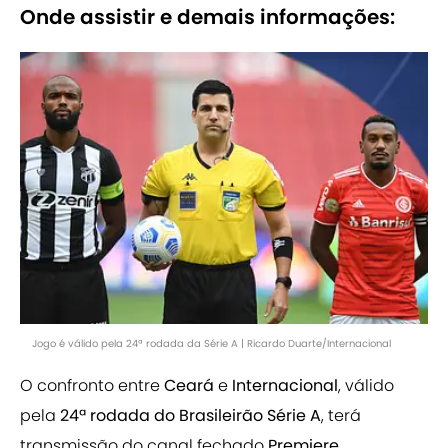
Onde assistir e demais informações:
Jogo é válido pela 24ª rodada da Série A | Ricardo Duarte/Internacional
O confronto entre
Ceará
e
Internacional
, válido
pela
24ª rodada do Brasileirão Série A
, terá
transmissão do canal fechado
Premiere
.