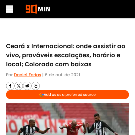
Skip to main content
Ceará x Internacional: onde assistir ao
vivo, prováveis escalações, horário e
local; Colorado com baixas
Por
Daniel Farias
|
6 de out. de 2021
Add us as a preferred source