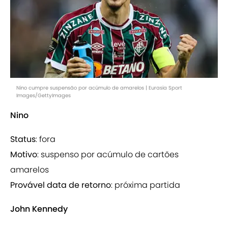
Nino cumpre suspensão por acúmulo de amarelos | Eurasia Sport
Images/GettyImages
Nino
Status
: fora
Motivo
: suspenso por acúmulo de cartões
amarelos
Provável data de retorno
: próxima partida
John Kennedy