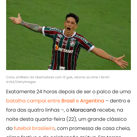
Cano, artilheiro da Libertadores com 13 gols, retorna ao time | SILVIO
AVILA/GettyImages
Exatamente 24 horas depois de ser o palco de uma
batalha campal entre
Brasil
e
Argentina
– dentro e
fora das quatro linhas –, o
Maracanã
recebe, na
noite desta quarta-feira (22), um grande clássico
do
futebol brasileiro
, com promessa de casa cheia,