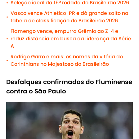
Seleção ideal da 15ª rodada do Brasileirão 2026
•
Vasco vence Athletico-PR e dá grande salto na
•
tabela de classificação do Brasileirão 2026
Flamengo vence, empurra Grêmio ao Z-4 e
reduz distância em busca da liderança da Série
•
A
Rodrigo Garro e mais: os nomes da vitória do
•
Corinthians no Majestoso do Brasileirão
Desfalques confirmados do Fluminense
contra o São Paulo