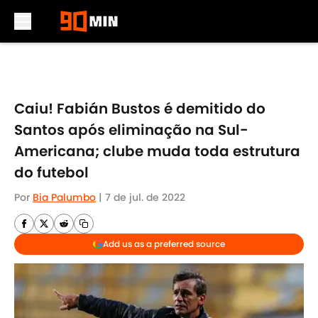
Skip to main content
Caiu! Fabián Bustos é demitido do
Santos após eliminação na Sul-
Americana; clube muda toda estrutura
do futebol
Por
Bia Palumbo
|
7 de jul. de 2022
Add us as a preferred source