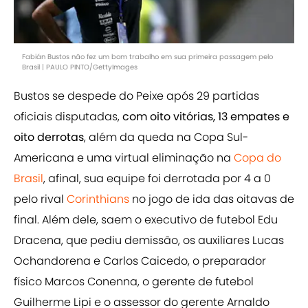
Fabián Bustos não fez um bom trabalho em sua primeira passagem pelo
Brasil | PAULO PINTO/GettyImages
Bustos se despede do Peixe após 29 partidas
oficiais disputadas,
com oito vitórias, 13 empates e
oito derrotas
, além da queda na Copa Sul-
Americana e uma virtual eliminação na
Copa do
Brasil
, afinal, sua equipe foi derrotada por 4 a 0
pelo rival
Corinthians
no jogo de ida das oitavas de
final. Além dele, saem o executivo de futebol Edu
Dracena, que pediu demissão, os auxiliares Lucas
Ochandorena e Carlos Caicedo, o preparador
físico Marcos Conenna, o gerente de futebol
Guilherme Lipi e o assessor do gerente Arnaldo