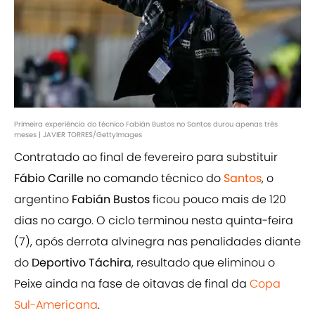
Primeira experiência do técnico Fabián Bustos no Santos durou apenas três
meses | JAVIER TORRES/GettyImages
Contratado ao final de fevereiro para substituir
Fábio Carille
no comando técnico do
Santos
, o
argentino
Fabián Bustos
ficou pouco mais de 120
dias no cargo. O ciclo terminou nesta quinta-feira
(7), após derrota alvinegra nas penalidades diante
do
Deportivo Táchira
, resultado que eliminou o
Peixe ainda na fase de oitavas de final da
Copa
Sul-Americana
.