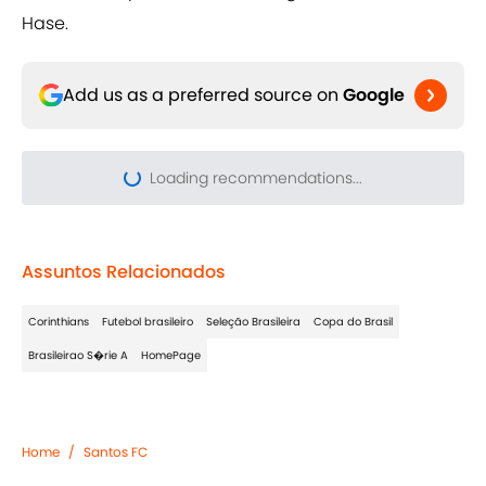
Hase.
Add us as a preferred source on
Google
Loading recommendations...
Please wait while we load pers
Assuntos Relacionados
Corinthians
Futebol brasileiro
Seleção Brasileira
Copa do Brasil
Brasileirao S�rie A
HomePage
Home
/
Santos FC