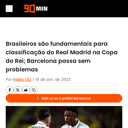
Skip to main content
Brasileiros são fundamentais para
classificação do Real Madrid na Copa
do Rei; Barcelona passa sem
problemas
Por
Fabio Utz
|
19 de jan. de 2023
Add us as a preferred source