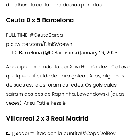
detalhes de cada uma dessas partidas.
Ceuta 0 x 5 Barcelona
FULL TIME!
#CeutaBarça
pic.twitter.com/FJnlSVcewh
— FC Barcelona (@FCBarcelona)
January 19, 2023
A equipe comandada por Xavi Hernández não teve
qualquer dificuldade para golear. Aliás, algumas
de suas estrelas foram às redes. Os gols culés
saíram dos pés de Raphinha, Lewandowski (duas
vezes), Ansu Fati e Kessié.
Villarreal 2 x 3 Real Madrid
👟 ¡
@edermilitao
con la puntita!
#CopaDelRey