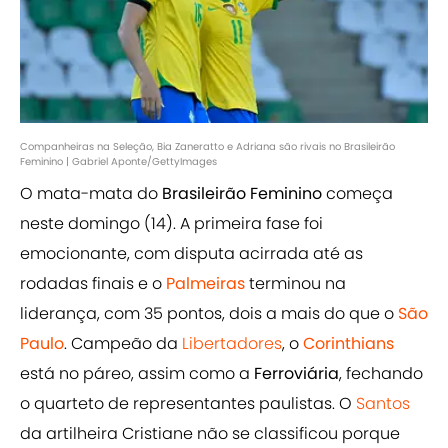
Companheiras na Seleção, Bia Zaneratto e Adriana são rivais no Brasileirão
Feminino | Gabriel Aponte/GettyImages
O mata-mata do
Brasileirão Feminino
começa
neste domingo (14). A primeira fase foi
emocionante, com disputa acirrada até as
rodadas finais e o
Palmeiras
terminou na
liderança, com 35 pontos, dois a mais do que o
São
Paulo
. Campeão da
Libertadores
, o
Corinthians
está no páreo, assim como a
Ferroviária
, fechando
o quarteto de representantes paulistas. O
Santos
da artilheira Cristiane não se classificou porque