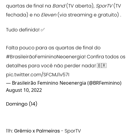
quartas de final na
Band
(TV aberta),
SporTV
(TV
fechada) e no
Eleven
(via streaming e gratuito) .
Tudo definido! ✅
Falta pouco para as quartas de final do
#BrasileirãoFemininoNeoenergia
! Confira todos os
detalhes para você não perder nada! 🇧🇷
pic.twitter.com/SFCMJ1v57I
— Brasileirão Feminino Neoenergia (@BRFeminino)
August 10, 2022
Domingo (14)
11h:
Grêmio x Palmeiras
- SporTV