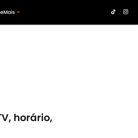
ue
Mais
TV, horário,