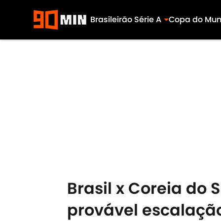
Brasileirão Série A
Copa do Mu
Skip to main content
Brasil x Coreia do S
provável escalação,