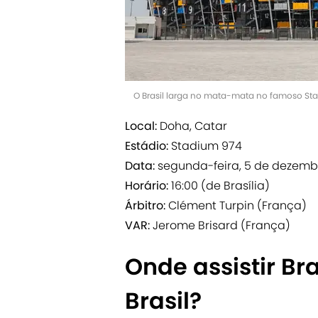
O Brasil larga no mata-mata no famoso St
Local:
Doha, Catar
Estádio:
Stadium 974
Data:
segunda-feira, 5 de dezemb
Horário:
16:00 (de Brasília)
Árbitro:
Clément Turpin (França)
VAR:
Jerome Brisard (França)
Onde assistir Bra
Brasil?