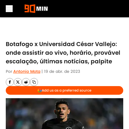
Skip to main content
Botafogo x Universidad César Vallejo:
onde assistir ao vivo, horário, provável
escalação, últimas notícias, palpite
Por
Antonio Mota
|
19 de abr. de 2023
Add us as a preferred source