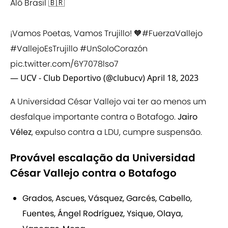
Alô Brasil 🇧🇷
¡Vamos Poetas, Vamos Trujillo! 🧡
#FuerzaVallejo
#VallejoEsTrujillo
#UnSoloCorazón
pic.twitter.com/6Y7078lso7
— UCV - Club Deportivo (@clubucv)
April 18, 2023
A Universidad César Vallejo vai ter ao menos um
desfalque importante contra o Botafogo.
Jairo
Vélez
, expulso contra a LDU, cumpre suspensão.
Provável escalação da Universidad
César Vallejo contra o Botafogo
Grados, Ascues, Vásquez, Garcés, Cabello,
Fuentes, Ángel Rodríguez, Ysique, Olaya,