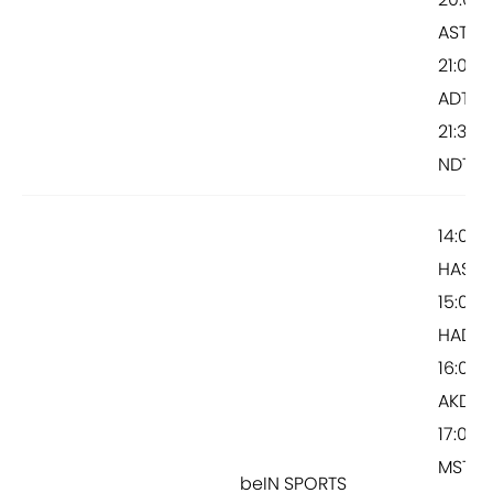
AST
21:00
ADT /
21:30
NDT
14:00
HAST /
15:00
HADT 
16:00
AKDT /
17:00
MST /
beIN SPORTS