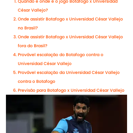
Quando e onde é o jogo Botafogo x Universidad
César Vallejo?
Onde assistir Botafogo x Universidad César Vallejo
no Brasil?
Onde assistir Botafogo x Universidad César Vallejo
fora do Brasil?
Provável escalação do Botafogo contra o
Universidad César Vallejo
Provável escalação da Universidad César Vallejo
contra o Botafogo
Previsão para Botafogo x Universidad César Vallejo