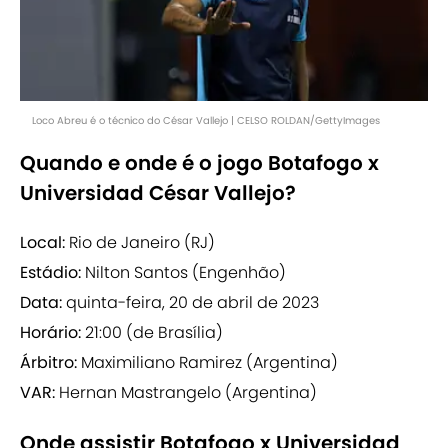
Loco Abreu é o técnico do César Vallejo | CELSO ROLDAN/GettyImages
Quando e onde é o jogo Botafogo x
Universidad César Vallejo?
Local:
Rio de Janeiro (RJ)
Estádio:
Nilton Santos (Engenhão)
Data:
quinta-feira, 20 de abril de 2023
Horário:
21:00 (de Brasília)
Árbitro:
Maximiliano Ramirez (Argentina)
VAR:
Hernan Mastrangelo (Argentina)
Onde assistir Botafogo x Universidad