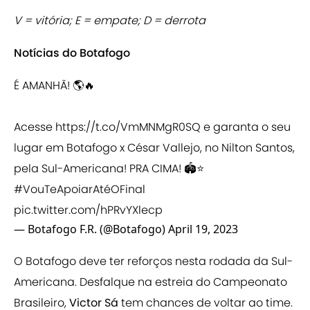
V = vitória; E = empate; D = derrota
Notícias do Botafogo
É AMANHÃ! 🌎🔥
Acesse
https://t.co/VmMNMgR0SQ
e garanta o seu
lugar em Botafogo x César Vallejo, no Nilton Santos,
pela Sul-Americana! PRA CIMA! 🏟⭐️
#VouTeApoiarAtéOFinal
pic.twitter.com/hPRvYXlecp
— Botafogo F.R. (@Botafogo)
April 19, 2023
O Botafogo deve ter reforços nesta rodada da Sul-
Americana. Desfalque na estreia do Campeonato
Brasileiro,
Victor Sá
tem chances de voltar ao time.