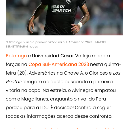
O Botafogo busca a primeira vitória na Sul-Americana 2023. | MARTIN
BERNETTI/GettyImages
Botafogo
e
Universidad César Vallejo
medem
forças na
Copa Sul-Americana 2023
nesta quinta-
feira (20). Adversários na Chave A, o Glorioso e
Los
Poetas
chegam ao duelo buscando a primeira
vitória na copa. Na estreia, o Alvinegro empatou
com o Magallanes, enquanto o rival do Peru
perdeu para a LDU. É decisão! Confira a seguir
todas as informações acerca desse confronto.