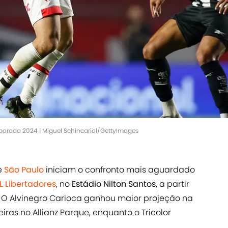
orada 2024 | Miguel Schincariol/GettyImages
e
São Paulo
iniciam o confronto mais aguardado
 Libertadores
, no
Estádio Nilton Santos,
a partir
ia. O Alvinegro Carioca ganhou maior projeção na
ras no Allianz Parque, enquanto o Tricolor