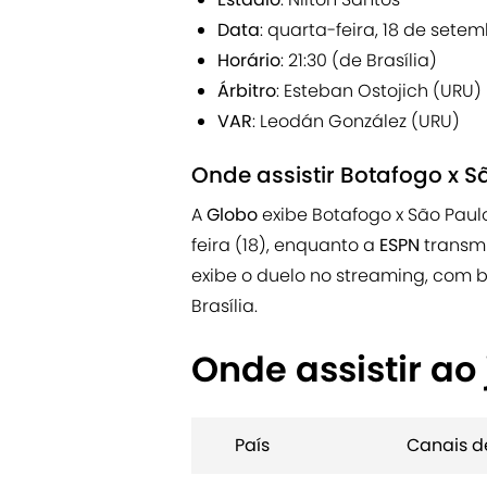
Data
: quarta-feira, 18 de sete
Horário
: 21:30 (de Brasília)
Árbitro
: Esteban Ostojich (URU)
VAR
: Leodán González (URU)
Onde assistir Botafogo x S
A
Globo
exibe Botafogo x São Paul
feira (18), enquanto a
ESPN
transmi
exibe o duelo no streaming, com b
Brasília.
Onde assistir ao 
País
Canais d