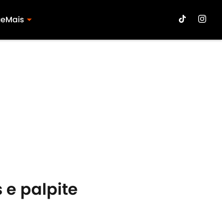
ue
Mais
 e palpite