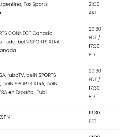
rgentina, Fox Sports
21:30
a
ART
20:30
RTS CONNECT Canada,
EDT /
anada, beIN SPORTS XTRA,
17:30
Canada
PDT
20:30
SA, fuboTV, beIN SPORTS
EDT /
 beIN SPORTS XTRA, beIN
17:30
RA en Español, Tubi
PDT
19:30
ESPN
PET