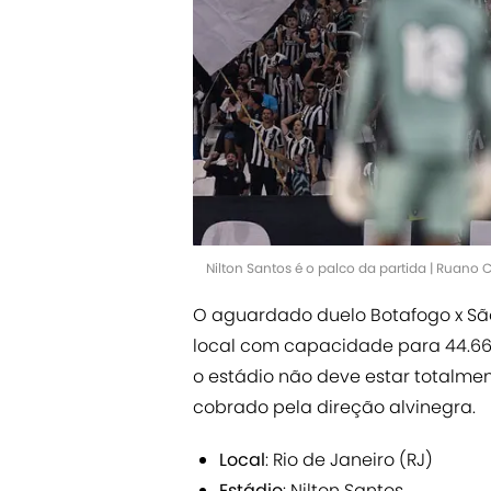
Nilton Santos é o palco da partida | Ruano
O aguardado duelo Botafogo x São 
local com capacidade para 44.661
o estádio não deve estar totalmen
cobrado pela direção alvinegra.
Local
: Rio de Janeiro (RJ)
Estádio
: Nilton Santos