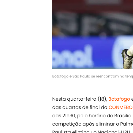
Botafogo e São Paulo se reencontram na temp
Nesta quarta-feira (18),
Botafogo
das quartas de final da
CONMEBOL
das 21h30, pelo horário de Brasíl
competição após eliminar o Palmei
Paulista eliminou o Nacional-URU.