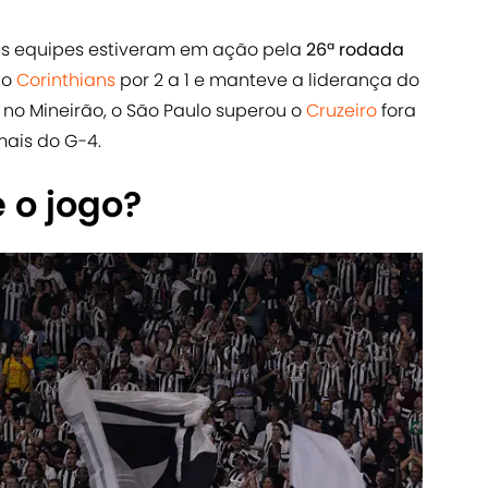
uas equipes estiveram em ação pela
26ª rodada
 o
Corinthians
por 2 a 1 e manteve a liderança do
no Mineirão, o São Paulo superou o
Cruzeiro
fora
mais do G-4.
 o jogo?