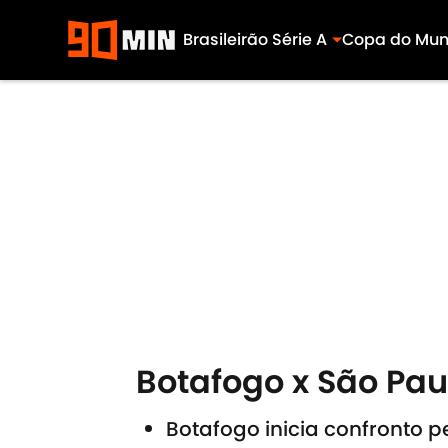
Brasileirão Série A
Copa do Mu
Skip to main content
Botafogo x São Paul
Botafogo inicia confronto p