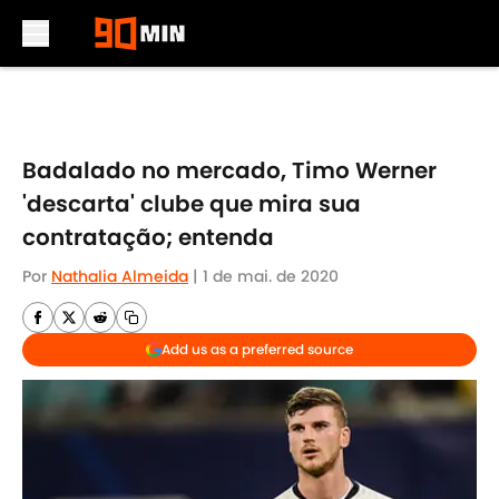
Skip to main content
Badalado no mercado, Timo Werner
'descarta' clube que mira sua
contratação; entenda
Por
Nathalia Almeida
|
1 de mai. de 2020
Add us as a preferred source