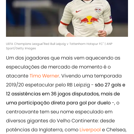
UEFA Champions League"Red Bull Leipzig v Tottenham Hotspur FC" | ANP
Sport/Getty Images
Um dos jogadores que mais vem aquecendo as
especulações de mercado de momento é o
atacante
Timo Werner
. Vivendo uma temporada
2019/20 espetacular pelo RB Leipzig -
são 27 gols e
12 assistências em 36 jogos disputados, mais de
uma participação direta para gol por duelo
-, o
centroavante tem seu nome especulado em
diversos gigantes do Velho Continente: desde
potências da Inglaterra, como
Liverpool
e Chelsea,