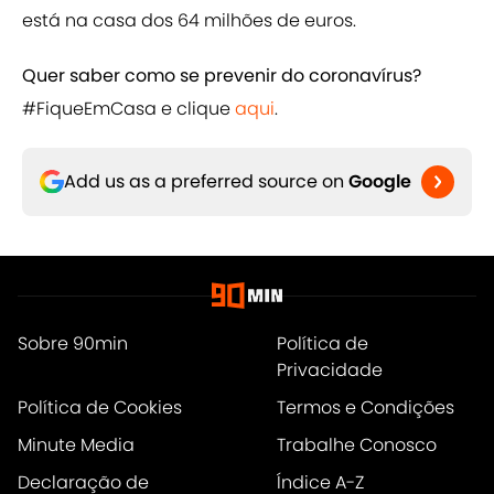
está na casa dos 64 milhões de euros.
Quer saber como se prevenir do coronavírus?
#FiqueEmCasa e clique
aqui
.
Add us as a preferred source on
Google
Sobre 90min
Política de
Privacidade
Política de Cookies
Termos e Condições
Minute Media
Trabalhe Conosco
Declaração de
Índice A-Z