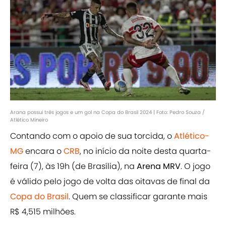
Arana possui três jogos e um gol na Copa do Brasil 2024 | Foto: Pedro Souza /
Atlético Mineiro
Contando com o apoio de sua torcida, o
Atlético-
MG
encara o
CRB
, no início da noite desta quarta-
feira (7), às 19h (de Brasília), na
Arena MRV
. O jogo
é válido pelo jogo de volta das oitavas de final da
Copa do Brasil
. Quem se classificar garante mais
R$ 4,515 milhões.