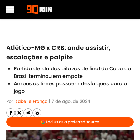
Skip to main content
Atlético-MG x CRB: onde assistir,
escalações e palpite
Partida de ida das oitavas de final da Copa do
Brasil terminou em empate
Ambos os times possuem desfalques para o
jogo
Por
Izabelle França
|
7 de ago. de 2024
Add us as a preferred source