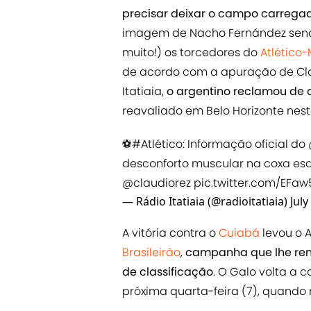
precisar deixar o campo carreg
imagem de Nacho Fernández sendo
muito!) os torcedores do
Atlético
de acordo com a apuração de Clau
Itatiaia,
o argentino reclamou de 
reavaliado em Belo Horizonte nest
⚽️
#Atlético
: Informação oficial do
desconforto muscular na coxa es
@claudiorez
pic.twitter.com/EFa
— Rádio Itatiaia (@radioitatiaia)
July
A vitória contra o
Cuiabá
levou o 
Brasileirão
,
campanha que lhe ren
de classificação
. O Galo volta a
próxima quarta-feira (7), quando