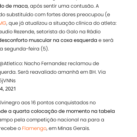
ado de maca
, após sentir uma contusão. A
 substituído com fortes dores preocupou (e
-MG
, que já atualizou a situação clínica do atleta:
dio Rezende, setorista do Galo na Rádio
desconforto muscular na coxa esquerda
e será
a segunda-feira (5).
@Atletico
: Nacho Fernandez reclamou de
querda. Será reavaliado amanhã em BH. Via
w5jVNNs
 4, 2021
Alvinegro aos 16 pontos conquistados no
de a quarta colocação de momento na tabela
 campo pela competição nacional na para a
 recebe o
Flamengo
, em Minas Gerais.