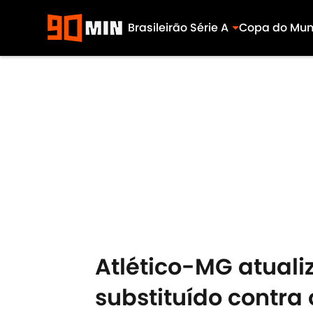
Brasileirão Série A
Copa do Mu
Skip to main content
Atlético-MG atuali
substituído contra