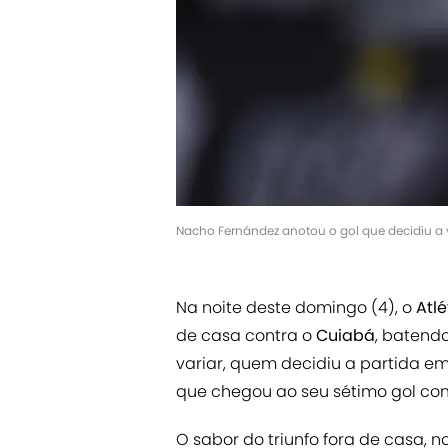
Nacho Fernández anotou o gol que decidiu a v
Na noite deste domingo (4), o
Atl
de casa contra o
Cuiabá
, batendo
variar, quem decidiu a partida em
que chegou ao seu sétimo gol com
O sabor do triunfo fora de casa, n