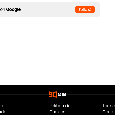
 on
Google
Follow
de
Política de
Termo
ade
Cookies
Condi