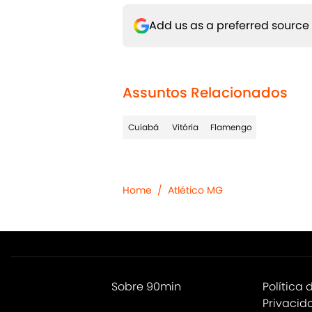
Add us as a preferred source
Assuntos Relacionados
Cuiabá
Vitória
Flamengo
Home
/
Atlético MG
Sobre 90min
Política 
Privacid