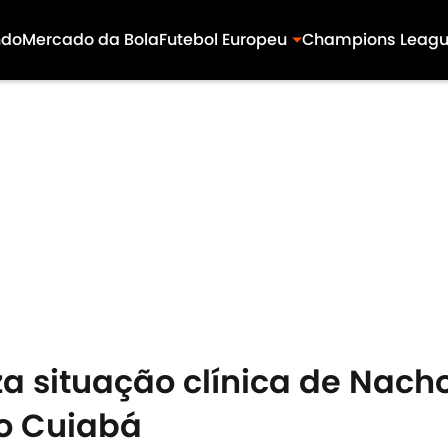
ndo
Mercado da Bola
Futebol Europeu
Champions Leag
za situação clínica de Nach
 o Cuiabá