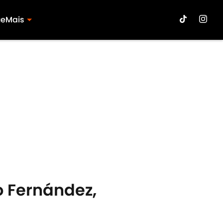
ue
Mais
o Fernández,