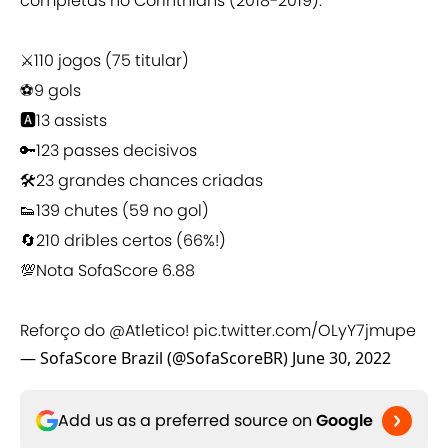
completas no Corinthians (2018-2019):
⚔️110 jogos (75 titular)
⚽️9 gols
🅰️13 assists
🔑123 passes decisivos
🛠23 grandes chances criadas
👟139 chutes (59 no gol)
🔄210 dribles certos (66%!)
💯Nota SofaScore 6.88
Reforço do
@Atletico
!
pic.twitter.com/OLyY7jmupe
— SofaScore Brazil (@SofaScoreBR)
June 30, 2022
Add us as a preferred source on
Google