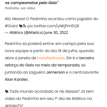
os campeonatos pelo Galo"
Pedrinho, em vídeo
Alô, Massa! O Pedrinho acordou como jogador do
#Galo
! 🐔📝
pic.twitter.com/yNKjf1m5QR
— Atlético (@Atletico)
June 30, 2022
Pedrinho só poderá entrar em campo pela sua
nova equipe a partir do dia 18 de julho, quando
abre a janela de
transferências
. Ele é o
terceiro
reforço do Galo no meio da temporada
, se
juntando ao zagueiro
Jemerson
e o centroavante
Alan Kardec
.
🐔 Todo mundo acordado aí né, Massa? Já tem
vídeo do Pedrinho em seu 1º dia de Atlético na
@GaloTV
!