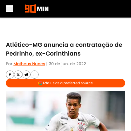
Skip to main content
Atlético-MG anuncia a contratação de
Pedrinho, ex-Corinthians
Por
Matheus Nunes
|
30 de jun. de 2022
Add us as a preferred source