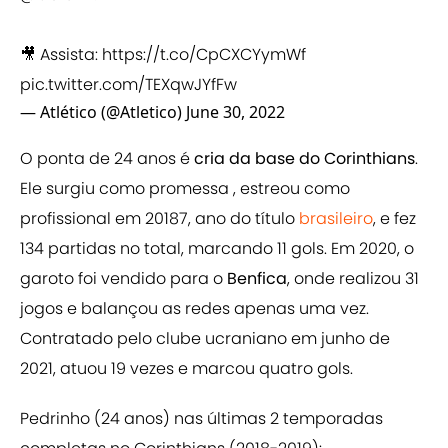
🎥 Assista:
https://t.co/CpCXCYymWf
pic.twitter.com/TEXqwJYfFw
— Atlético (@Atletico)
June 30, 2022
O ponta de 24 anos é
cria da base do Corinthians
.
Ele surgiu como promessa , estreou como
profissional em 20187, ano do título
brasileiro
, e fez
134 partidas no total, marcando 11 gols. Em 2020, o
garoto foi vendido para o
Benfica
, onde realizou 31
jogos e balançou as redes apenas uma vez.
Contratado pelo clube ucraniano em junho de
2021, atuou 19 vezes e marcou quatro gols.
Pedrinho (24 anos) nas últimas 2 temporadas