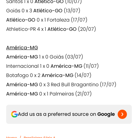
Santos 1 x 0
Atlético-GO
(10/07)
Goiás 0 x 3
Atlético-GO
(13/07)
Atlético-GO
0 x 1 Fortaleza (17/07)
Athletico-PR 4 x 1
Atlético-GO
(20/07)
América-MG
América-MG
1 x 0 Goiás (03/07)
Internacional 1 x 0
América-MG
(11/07)
Botafogo 0 x 2
América-MG
(14/07)
América-MG
0 x 3 Red Bull Bragantino (17/07)
América-MG
0 x 1 Palmeiras (21/07)
Add us as a preferred source on
Google
Home
/
Brasileirao Série A