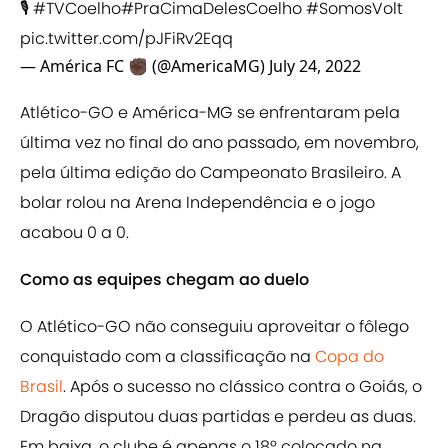
🎙️
#TVCoelho
#PraCimaDelesCoelho
#SomosVolt
pic.twitter.com/pJFiRv2Eqq
— América FC ✊🏿 (@AmericaMG)
July 24, 2022
Atlético-GO e América-MG se enfrentaram pela
última vez no final do ano passado, em novembro,
pela última edição do Campeonato Brasileiro. A
bolar rolou na Arena Independência e o jogo
acabou 0 a 0.
Como as equipes chegam ao duelo
O Atlético-GO não conseguiu aproveitar o fôlego
conquistado com a classificação na
Copa do
Brasil
. Após o sucesso no clássico contra o Goiás, o
Dragão disputou duas partidas e perdeu as duas.
Em baixa, o clube é apenas o 18º colocado na