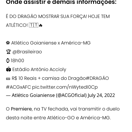
Onde assistir e demais informações:
É DO DRAGÃO MOSTRAR SUA FORÇA! HOJE TEM
ATLÉTICO! 🇹🇹🔥
⚽ Atlético Goianiense x América-MG
🏆
@Brasileirao
⌚ 18h00
🏟 Estádio Antônio Accioly
🎫 R$ 10 Reais + camisa do Dragão
#DRAGÃO
#ACGxAFC
pic.twitter.com/nWytedI0Cp
— Atlético Goianiense (@ACGOficial)
July 24, 2022
O
Premiere
, na TV fechada, vai transmitir o duelo
desta noite entre Atlético-GO e América-MG.