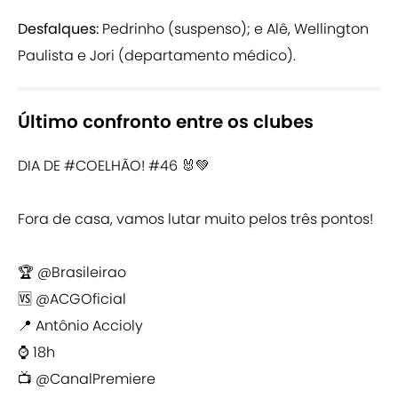
Desfalques:
Pedrinho (suspenso); e Alê, Wellington
Paulista e Jori (departamento médico).
Último confronto entre os clubes
DIA DE
#COELHÃO
! #46 🐰💚
Fora de casa, vamos lutar muito pelos três pontos!
🏆
@Brasileirao
🆚
@ACGOficial
📍 Antônio Accioly
⌚ 18h
📺
@CanalPremiere