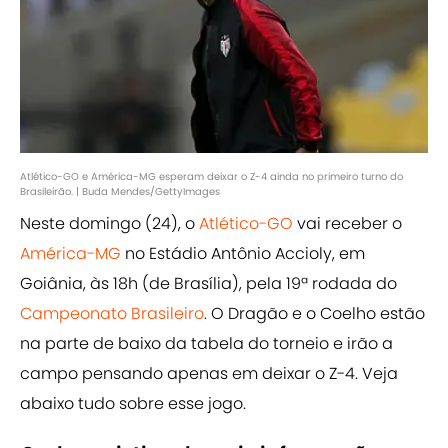
Atlético-GO e América-MG esperam deixar o Z-4 ainda no primeiro turno do
Brasileirão. | Buda Mendes/GettyImages
Neste domingo (24), o
Atlético-GO
vai receber o
América-MG
no Estádio Antônio Accioly, em
Goiânia, às 18h (de Brasília), pela 19ª rodada do
Campeonato Brasileiro
. O Dragão e o Coelho estão
na parte de baixo da tabela do torneio e irão a
campo pensando apenas em deixar o Z-4. Veja
abaixo tudo sobre esse jogo.