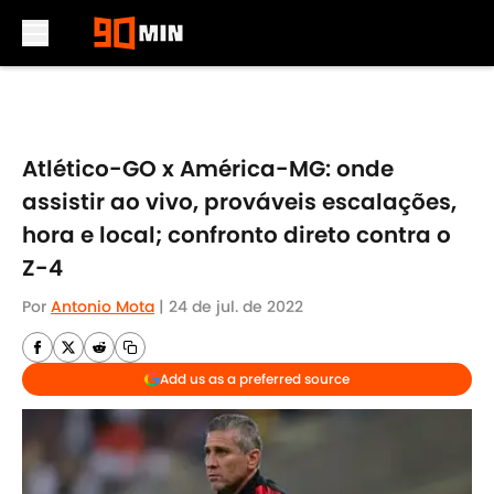
Skip to main content
Atlético-GO x América-MG: onde
assistir ao vivo, prováveis escalações,
hora e local; confronto direto contra o
Z-4
Por
Antonio Mota
|
24 de jul. de 2022
Add us as a preferred source