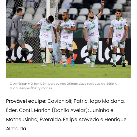
O América-MG também perdeu nas últimas duas rodadas da Série A. |
Buda Mendes/GettyImages
Provável equipe:
Cavichioli; Patric, Iago Maidana,
Éder, Conti, Marlon (Danilo Avelar); Juninho e
Matheusinho; Everaldo, Felipe Azevedo e Henrique
Almeida.