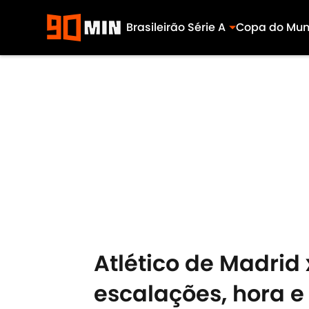
Brasileirão Série A
Copa do Mu
Skip to main content
Atlético de Madrid x
escalações, hora e