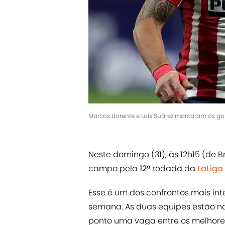
Marcos Llorente e Luis Suárez marcaram os gol
Neste domingo (31), às 12h15 (de Br
campo pela
12ª
rodada da
LaLiga
Esse é um dos confrontos mais int
semana. As duas equipes estão n
ponto uma vaga entre os melhores