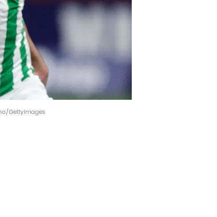
reno/GettyImages