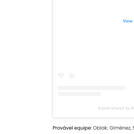
View 
A post shared by A
Provável equipe
: Oblak; Giménez, 