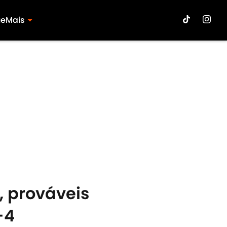
ue
Mais
o, prováveis
-4