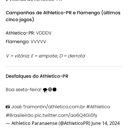
Campanhas de Athletico-PR e Flamengo (últimos
cinco jogos)
Athletico-PR
: VDDDV
Flamengo
: VVVVV
V = vitória; E = empate; D = derrota
Desfalques do Athletico-PR
Boa sexta-feira! 🌪️🔴⚫️
📸 José Tramontin/athletico.com.br
#Athletico
#Brasileirão
pic.twitter.com/ao6Q4Gi0fy
— Athletico Paranaense (@AthleticoPR)
June 14, 2024