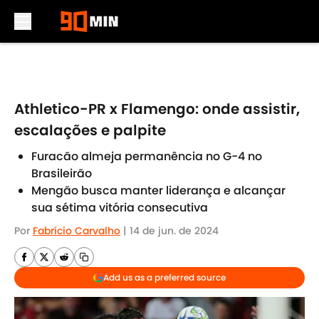
Skip to main content
Athletico-PR x Flamengo: onde assistir,
escalações e palpite
Furacão almeja permanência no G-4 no
Brasileirão
Mengão busca manter liderança e alcançar
sua sétima vitória consecutiva
Por
Fabrício Carvalho
|
14 de jun. de 2024
Add us as a preferred source