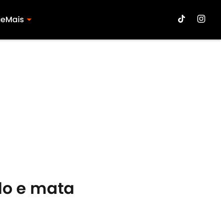
ue
Mais
do e mata