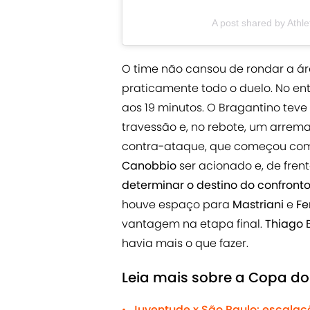
A post shared by Athl
O time não cansou de rondar a áre
praticamente todo o duelo. No en
aos 19 minutos. O Bragantino teve 
travessão e, no rebote, um arrem
contra-ataque, que começou com 
Canobbio
ser acionado e, de frent
determinar o destino do confront
houve espaço para
Mastriani
e
Fe
vantagem na etapa final.
Thiago 
havia mais o que fazer.
Leia mais sobre a Copa do 
Juventude x São Paulo: escalaçõ