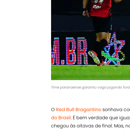
Time paranaense garantiu vaga jogando for
O
Red Bull Bragantino
sonhava co
do Brasil
. É bem verdade que igu
chegou às oitavas de final. Mas, 