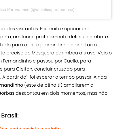
etico Paranaense (@athleticoparanaense)
a dos visitantes. Foi muito superior em
tanto,
um lance praticamente definiu o embate
tudo para abrir o placar. Lincoln acertou o
ate preciso de Mosquera carimbou a trave. Veio o
Fernandinho e passou por Cuello, para
e para Cleiton, concluir cruzado para
o
. A partir daí, foi esperar o tempo passar. Ainda
rnandinho
(este de pênalti) ampliarem a
Borbas
descontou em dois momentos, mas não
Brasil:
es, onde assistir e palpite