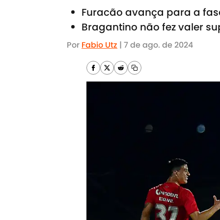
Furacão avança para a fase
Bragantino não fez valer 
Por
Fabio Utz
|
7 de ago. de 2024