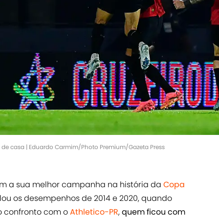
a de casa | Eduardo Carmim/Photo Premium/Gazeta Press
m a sua melhor campanha na história da
Copa
alou os desempenhos de 2014 e 2020, quando
no confronto com o
Athletico-PR
,
quem ficou com