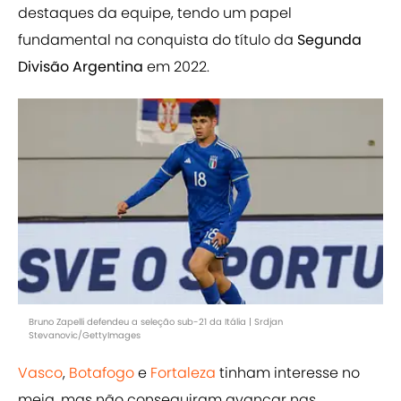
destaques da equipe, tendo um papel
fundamental na conquista do título da
Segunda
Divisão Argentina
em 2022.
Bruno Zapelli defendeu a seleção sub-21 da Itália | Srdjan
Stevanovic/GettyImages
Vasco
,
Botafogo
e
Fortaleza
tinham interesse no
meia, mas não conseguiram avançar nas