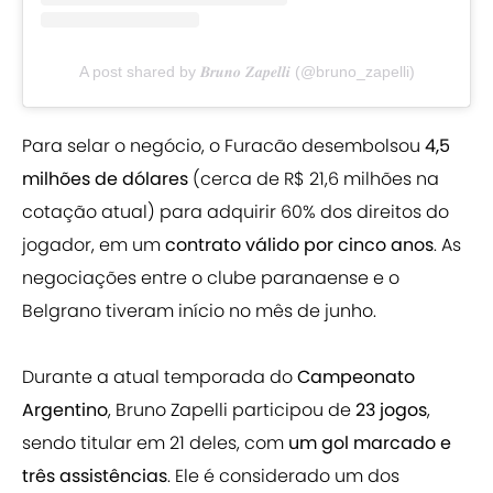
A post shared by 𝑩𝒓𝒖𝒏𝒐 𝒁𝒂𝒑𝒆𝒍𝒍𝒊 (@bruno_zapelli)
Para selar o negócio, o Furacão desembolsou
4,5
milhões de dólares
(cerca de R$ 21,6 milhões na
cotação atual) para adquirir 60% dos direitos do
jogador, em um
contrato válido por cinco anos
. As
negociações entre o clube paranaense e o
Belgrano tiveram início no mês de junho.
Durante a atual temporada do
Campeonato
Argentino
, Bruno Zapelli participou de
23 jogos
,
sendo titular em 21 deles, com
um gol marcado e
três assistências
. Ele é considerado um dos