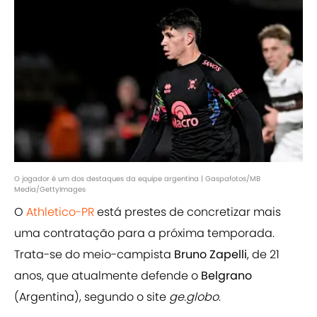
O jogador é um dos destaques da equipe argentina | Gaspafotos/MB
Media/GettyImages
O
Athletico-PR
está prestes de concretizar mais
uma contratação para a próxima temporada.
Trata-se do meio-campista
Bruno Zapelli
, de 21
anos, que atualmente defende o
Belgrano
(Argentina), segundo o site
ge.globo
.