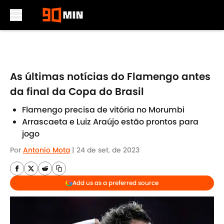
Skip to main content
As últimas notícias do Flamengo antes
da final da Copa do Brasil
Flamengo precisa de vitória no Morumbi
Arrascaeta e Luiz Araújo estão prontos para
jogo
Por
Antonio Mota
|
24 de set. de 2023
Add us as a preferred source