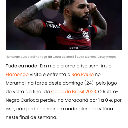
Flamengo busca quinta taça da Copa do Brasil. | Buda Mendes/GettyImages
Tudo ou nada!
Em meio a uma crise sem fim, o
Flamengo
visita e enfrenta o
São Paulo
no
Morumbi, na tarde deste domingo (24), pelo jogo
de volta da final da
Copa do Brasil 2023
. O Rubro-
Negro Carioca perdeu no Maracanã por
1 a 0
e, por
isso, não pode pensar em nada além da vitória
neste final de semana.