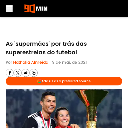
Skip to main content
As 'supermães' por trás das
superestrelas do futebol
Por
Nathalia Almeida
|
9 de mai. de 2021
Add us as a preferred source