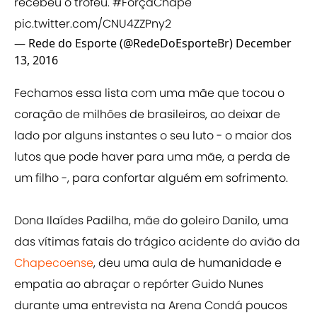
recebeu o troféu.
#ForçaChape
pic.twitter.com/CNU4ZZPny2
— Rede do Esporte (@RedeDoEsporteBr)
December
13, 2016
Fechamos essa lista com uma mãe que tocou o
coração de milhões de brasileiros, ao deixar de
lado por alguns instantes o seu luto - o maior dos
lutos que pode haver para uma mãe, a perda de
um filho -, para confortar alguém em sofrimento.
Dona Ilaídes Padilha, mãe do goleiro Danilo, uma
das vítimas fatais do trágico acidente do avião da
Chapecoense
, deu uma aula de humanidade e
empatia ao abraçar o repórter Guido Nunes
durante uma entrevista na Arena Condá poucos