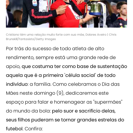
Cristiano têm uma relação muito forte com sua mãe, Dolores Aveiro | Chris
Brunskill/Fantasista/Getty Images
Por trás do sucesso de todo atleta de alto
rendimento, sempre está uma grande rede de
apoio,
que costuma ter como base de sustentação
aquela que é a primeira 'célula social' de todo
indivíduo
: a família. Como celebramos o Dia das
Mães neste domingo (9), dedicaremos este
espaço para falar e homenagear as "supermães"
do mundo da bola:
pelo suor e sacrifício delas,
seus filhos puderam se tornar grandes estrelas do
futebol
. Confira: