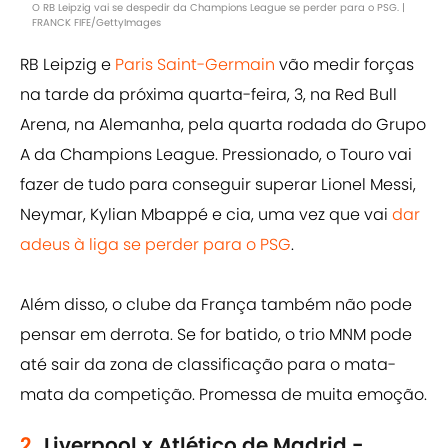
O RB Leipzig vai se despedir da Champions League se perder para o PSG. |
FRANCK FIFE/GettyImages
RB Leipzig e
Paris Saint-Germain
vão medir forças
na tarde da próxima quarta-feira, 3, na Red Bull
Arena, na Alemanha, pela quarta rodada do Grupo
A da Champions League. Pressionado, o Touro vai
fazer de tudo para conseguir superar Lionel Messi,
Neymar, Kylian Mbappé e cia, uma vez que vai
dar
adeus à liga se perder para o PSG
.
Além disso, o clube da França também não pode
pensar em derrota. Se for batido, o trio MNM pode
até sair da zona de classificação para o mata-
mata da competição. Promessa de muita emoção.
2.
Liverpool x Atlético de Madrid -