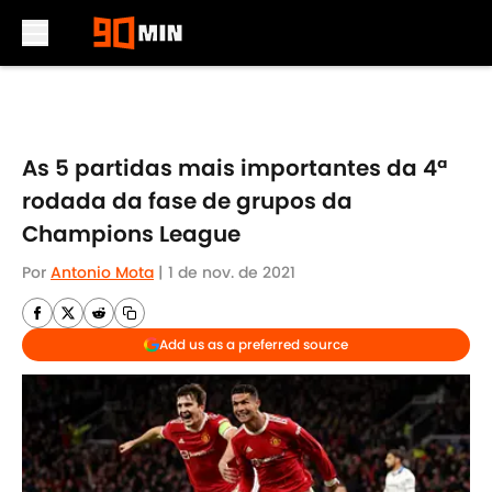
Skip to main content
As 5 partidas mais importantes da 4ª
rodada da fase de grupos da
Champions League
Por
Antonio Mota
|
1 de nov. de 2021
Add us as a preferred source