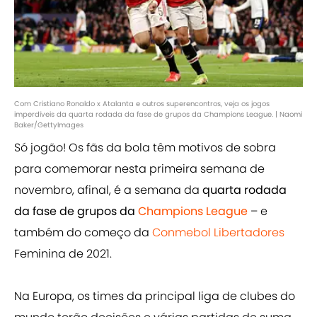
Com Cristiano Ronaldo x Atalanta e outros superencontros, veja os jogos
imperdíveis da quarta rodada da fase de grupos da Champions League. | Naomi
Baker/GettyImages
Só jogão! Os fãs da bola têm motivos de sobra
para comemorar nesta primeira semana de
novembro, afinal, é a semana da
quarta rodada
da fase de grupos da
Champions League
– e
também do começo da
Conmebol Libertadores
Feminina de 2021.
Na Europa, os times da principal liga de clubes do