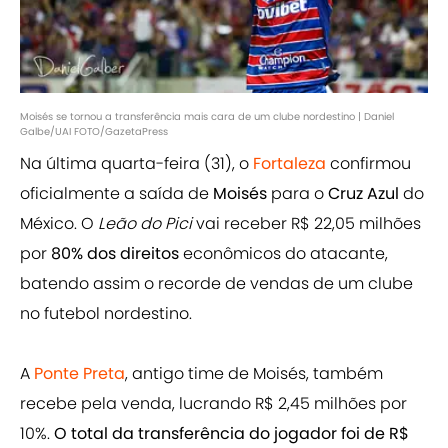
Moisés se tornou a transferência mais cara de um clube nordestino | Daniel
Galbe/UAI FOTO/GazetaPress
Na última quarta-feira (31), o
Fortaleza
confirmou
oficialmente a saída de
Moisés
para o
Cruz Azul
do
México. O
Leão do Pici
vai receber R$ 22,05 milhões
por
80% dos direitos
econômicos do atacante,
batendo assim o recorde de vendas de um clube
no futebol nordestino.
A
Ponte Preta
, antigo time de Moisés, também
recebe pela venda, lucrando R$ 2,45 milhões por
10%.
O total da transferência do jogador foi de R$