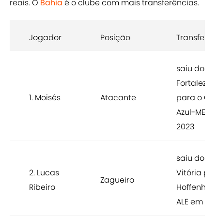
reais. O
Bahia
é o clube com mais transferências.
Jogador
Posição
Transferên
saiu do
Fortaleza
1. Moisés
Atacante
para o Cru
Azul-MEX 
2023
saiu do
2. Lucas
Vitória pa
Zagueiro
Ribeiro
Hoffenhei
ALE em 20