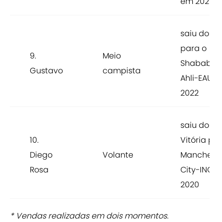
em 2021
saiu do Sp
para o
9.
Meio
Shabab Al
Gustavo
campista
Ahli-EAU 
2022
saiu do
10.
Vitória pa
Diego
Volante
Manchest
Rosa
City-ING 
2020
* Vendas realizadas em dois momentos.