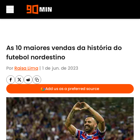
Skip to main content
As 10 maiores vendas da história do
futebol nordestino
Por
Raisa Lima
|
1 de jun. de 2023
Add us as a preferred source