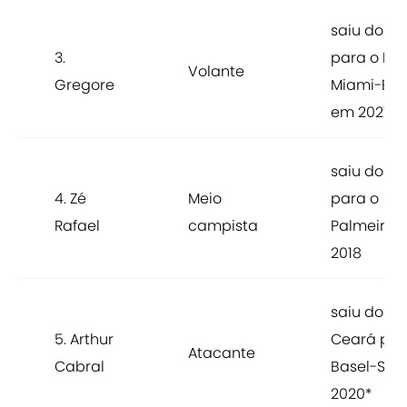
saiu do Ba
3.
para o Int
Volante
Gregore
Miami-EU
em 2021
saiu do Ba
4. Zé
Meio
para o
Rafael
campista
Palmeiras
2018
saiu do
5. Arthur
Ceará par
Atacante
Cabral
Basel-SUI
2020*