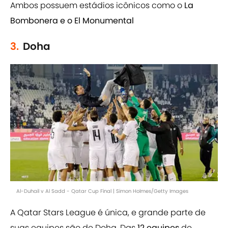
Ambos possuem estádios icônicos como o
La
Bombonera e o El Monumental
3.
Doha
Al-Duhail v Al Sadd - Qatar Cup Final | Simon Holmes/Getty Images
A Qatar Stars League é única, e grande parte de
suas equipes são de Doha. Das
12 equipes
de