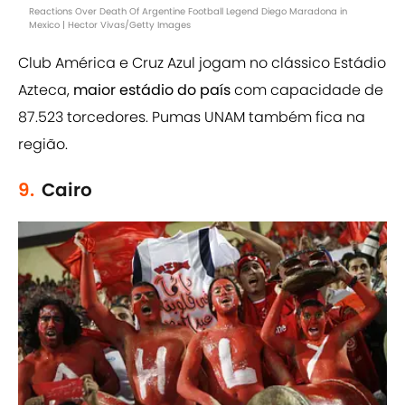
Reactions Over Death Of Argentine Football Legend Diego Maradona in
Mexico | Hector Vivas/Getty Images
Club América e Cruz Azul jogam no clássico Estádio
Azteca,
maior estádio do país
com capacidade de
87.523 torcedores. Pumas UNAM também fica na
região.
9.
Cairo