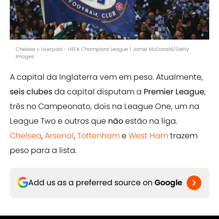
Chelsea v Liverpool - UEFA Champions League | Jamie McDonald/Getty
Images
A capital da Inglaterra vem em peso. Atualmente,
seis clubes
da capital disputam a
Premier League
,
três no Campeonato, dois na League One, um na
League Two e outros que
não
estão na liga.
Chelsea
,
Arsenal
,
Tottenham
e
West Ham
trazem
peso para a lista.
Add us as a preferred source on
Google