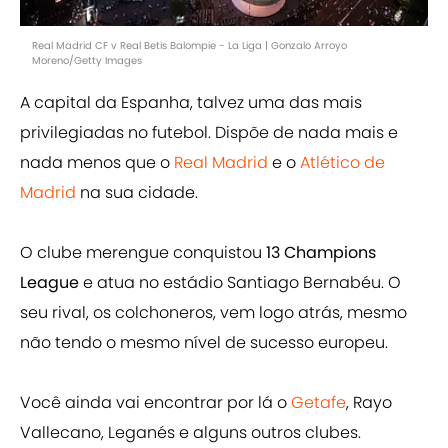
Real Madrid CF v Real Betis Balompie - La Liga | Gonzalo Arroyo
Moreno/Getty Images
A capital da Espanha, talvez uma das mais
privilegiadas no futebol. Dispõe de nada mais e
nada menos que o
Real Madrid
e o
Atlético de
Madrid
na sua cidade.
O clube merengue conquistou
13 Champions
League
e atua no estádio Santiago Bernabéu. O
seu rival, os colchoneros, vem logo atrás, mesmo
não tendo o mesmo nível de sucesso europeu.
Você ainda vai encontrar por lá o
Getafe
, Rayo
Vallecano, Leganés e alguns outros clubes.