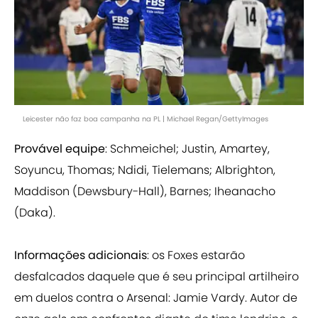
Leicester não faz boa campanha na PL | Michael Regan/GettyImages
Provável equipe
: Schmeichel; Justin, Amartey,
Soyuncu, Thomas; Ndidi, Tielemans; Albrighton,
Maddison (Dewsbury-Hall), Barnes; Iheanacho
(Daka).
Informações adicionais
: os Foxes estarão
desfalcados daquele que é seu principal artilheiro
em duelos contra o Arsenal: Jamie Vardy. Autor de