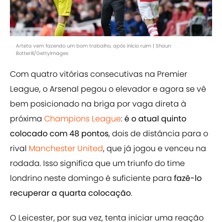
Arteta vem fazendo um bom trabalho, após início ruim | Shaun
Botterill/GettyImages
Com quatro vitórias consecutivas na Premier
League, o Arsenal pegou o elevador e agora se vê
bem posicionado na briga por vaga direta à
próxima
Champions League
:
é o atual quinto
colocado com 48 pontos
, dois de distância para o
rival
Manchester United
, que já jogou e venceu na
rodada. Isso significa que um triunfo do time
londrino neste domingo é suficiente para
fazê-lo
recuperar a quarta colocação
.
O Leicester, por sua vez, tenta iniciar uma reação