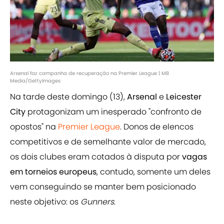
Arsenal faz campanha de recuperação na Premier League | MB
Media/GettyImages
Na tarde deste domingo (13),
Arsenal
e
Leicester
City
protagonizam um inesperado "confronto de
opostos" na
Premier League
. Donos de elencos
competitivos e de semelhante valor de mercado,
os dois clubes eram cotados à disputa por
vagas
em torneios europeus
, contudo, somente um deles
vem conseguindo se manter bem posicionado
neste objetivo: os
Gunners
.