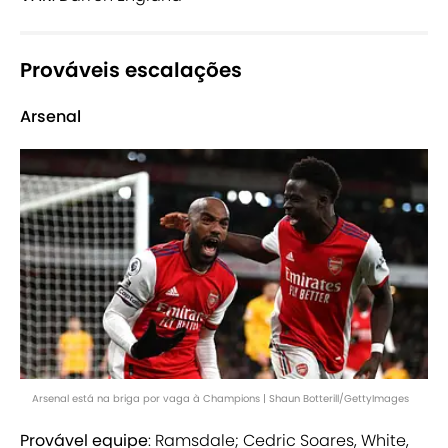
Prováveis escalações
Arsenal
Arsenal está na briga por vaga à Champions | Shaun Botterill/GettyImages
Provável equipe
: Ramsdale; Cedric Soares, White,