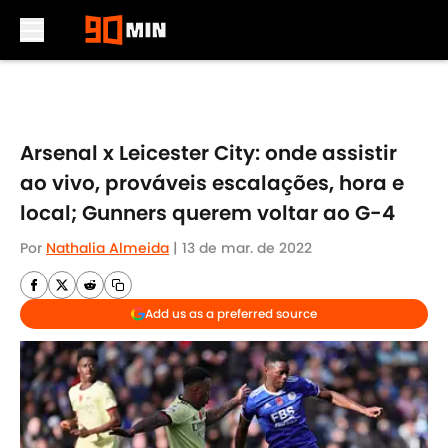
Skip to main content
Arsenal x Leicester City: onde assistir
ao vivo, prováveis escalações, hora e
local; Gunners querem voltar ao G-4
Por
Nathalia Almeida
|
13 de mar. de 2022
Add us as a preferred source