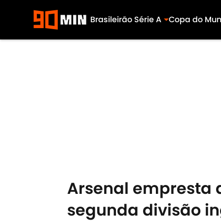
Brasileirão Série A
Copa do Mu
Skip to main content
Arsenal empresta 
segunda divisão i