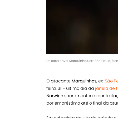
De casa nova: Marquinhos, ex-São Paulo, é em
O atacante
Marquinhos
, ex-
São P
feira, 31 – último dia da
janela de 
Norwich
sacramentou a contrataçã
por empréstimo até o final da atu
Em entrevista ao site do próprio c