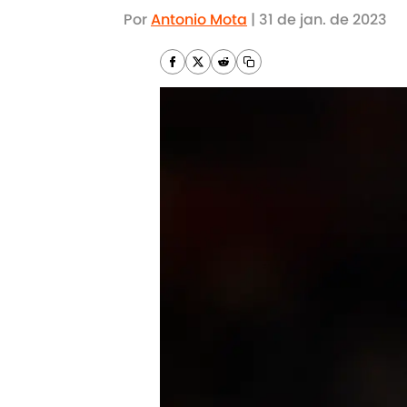
Por
Antonio Mota
|
31 de jan. de 2023