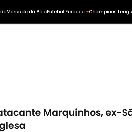
ndo
Mercado da Bola
Futebol Europeu
Champions Leag
atacante Marquinhos, ex-Sã
nglesa