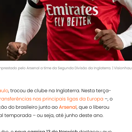
prestado pelo Arsenal a time da Segunda Divisão da Inglaterra. | Visionha
aulo
, trocou de clube na Inglaterra. Nesta terça-
transferências nas principais ligas da Europa
–, o
o do brasileiro junto ao
Arsenal
, que o liberou
al temporada – ou seja, até junho deste ano.
lube, o
novo camisa 13 do Norwich
destacou que