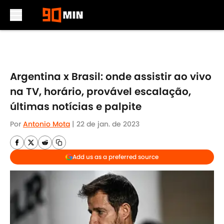
Skip to main content
Argentina x Brasil: onde assistir ao vivo
na TV, horário, provável escalação,
últimas notícias e palpite
Por
Antonio Mota
|
22 de jan. de 2023
Add us as a preferred source