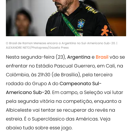
O Brasil de Ramon Menezes encara a Argentina no Sul-Americano Sub-20. |
ALEXANDRE NETO/Photopress/Gazeta Press
Nesta segunda-feira (23),
Argentina
e
Brasil
vão se
enfrentar no Estádio Pascual Guerrero, em Cali, na
Colômbia, às 21h30 (de Brasília), pela terceira
rodada do Grupo A do
Campeonato Sul-
Americano Sub-20
. Em campo, a Seleção vai lutar
pela segunda vitória na competição, enquanto a
Albiceleste vai tentar se recuperar do revés na
estreia. É o Superclássico das Américas. Veja
abaixo tudo sobre esse jogo.