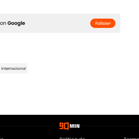
 on
Google
Follow
 Internacional