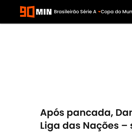
Brasileirão Série A
Copa do Mu
Skip to main content
Após pancada, Dan
Liga das Nações –