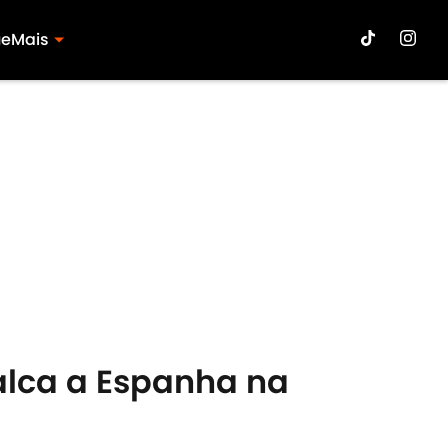
ue
Mais
alca a Espanha na