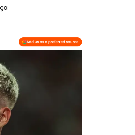
rça
Add us as a preferred source