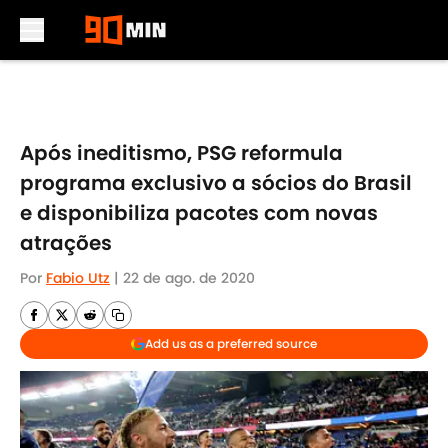
Skip to main content
Após ineditismo, PSG reformula
programa exclusivo a sócios do Brasil
e disponibiliza pacotes com novas
atrações
Por
Fabio Utz
|
22 de ago. de 2020
Add us as a preferred source