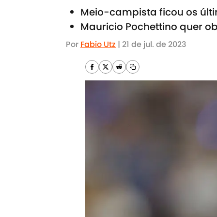
Meio-campista ficou os úl
Mauricio Pochettino quer ob
Por
Fabio Utz
|
21 de jul. de 2023