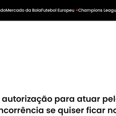
ndo
Mercado da Bola
Futebol Europeu
Champions Leag
autorização para atuar pe
ncorrência se quiser ficar n