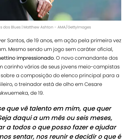
tos dos Blues | Matthew Ashton - AMA/GettyImages
er Santos, de 19 anos, em ação pela primeira vez
ham. Mesmo sendo um jogo sem caráter oficial,
hettino impressionado
. O novo comandante dos
m carinho vários de seus jovens meio-campistas
 sobre a composição do elenco principal para a
eiro, o treinador está de olho em Cesare
ukwuemeka, de 19.
isse que vê talento em mim, que quer
Seja daqui a um mês ou seis meses,
ar a todos o que posso fazer e ajudar
mos sentar, nos reunir e decidir o que é