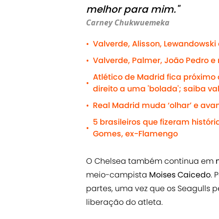
melhor para mim."
Carney Chukwuemeka
Valverde, Alisson, Lewandowski
•
Valverde, Palmer, João Pedro e
•
Atlético de Madrid fica próxim
•
direito a uma 'bolada'; saiba va
Real Madrid muda ‘olhar’ e avan
•
5 brasileiros que fizeram histór
•
Gomes, ex-Flamengo
O Chelsea também continua em
meio-campista
Moises Caicedo
. 
partes, uma vez que os Seagulls p
liberação do atleta.