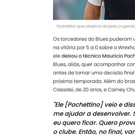
Pochettino quer observar de perto os garo
Os torcedores do Blues puderam v
na vitória por 5 a 0 sobre o Wrex
ele
deixou o técnico Mauricio Poc
Blues, aliás, quer acompanhar co
antes de tomar uma decisão final
próxima temporada. Além do brasil
Casadei, de 20 anos, e Carney Ch
"Ele [Pochettino] veio e d
me ajudar a desenvolver. 
eu quero ficar. Quero prov
o clube. Então, no final, va