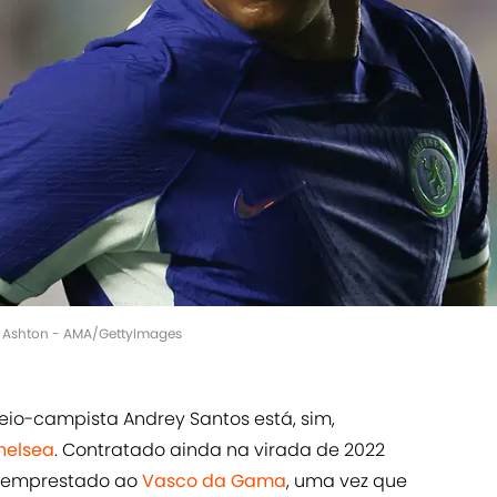
w Ashton - AMA/GettyImages
io-campista Andrey Santos está, sim,
helsea
. Contratado ainda na virada de 2022
te emprestado ao
Vasco da Gama
, uma vez que