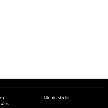
s e
Minute Media
ções