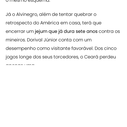
o mesmo esquema.
Já o Alvinegro, além de tentar quebrar o
retrospecto do América em casa, terá que
encerrar um
jejum que já dura sete anos
contra os
mineiros. Dorival Júnior conta com um
desempenho como visitante favorável. Dos cinco
jogos longe dos seus torcedores, o Ceará perdeu
apenas uma.
Últimos resultados
América-MG:
Independiente del Valle 3 x 0
América-MG
(25/05)
- Libertadores
Corinthians 1 x 1
América-MG
(29/05) - Brasileirão
América-MG
2 x 1 Cuiabá (04/06) - Brasileirão