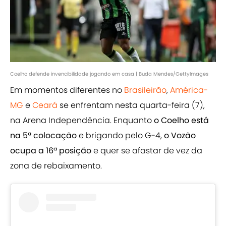
Coelho defende invencibilidade jogando em casa | Buda Mendes/GettyImages
Em momentos diferentes no
Brasileirão
,
América-
MG
e
Ceará
se enfrentam nesta quarta-feira (7),
na Arena Independência. Enquanto
o Coelho está
na 5ª colocação
e brigando pelo G-4,
o Vozão
ocupa a 16ª posição
e quer se afastar de vez da
zona de rebaixamento.