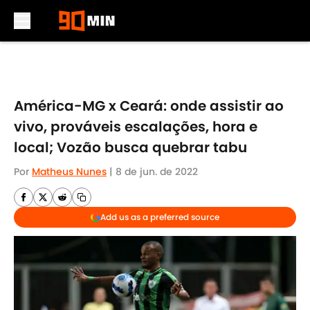
Skip to main content
América-MG x Ceará: onde assistir ao
vivo, prováveis escalações, hora e
local; Vozão busca quebrar tabu
Por
Matheus Nunes
|
8 de jun. de 2022
Add us as a preferred source