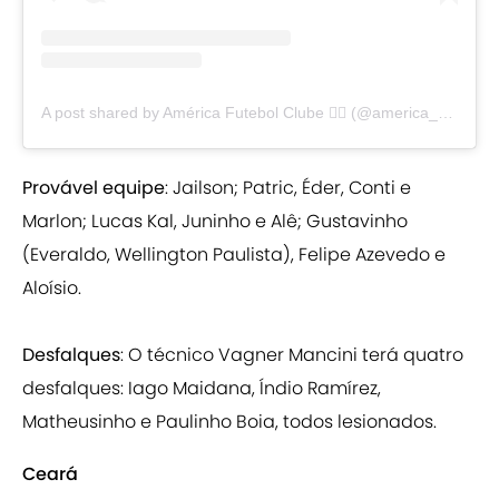
A post shared by América Futebol Clube ✊🏿 (@america_mg)
Provável equipe
: Jailson; Patric, Éder, Conti e
Marlon; Lucas Kal, Juninho e Alê; Gustavinho
(Everaldo, Wellington Paulista), Felipe Azevedo e
Aloísio.
Desfalques
: O técnico Vagner Mancini terá quatro
desfalques: Iago Maidana, Índio Ramírez,
Matheusinho e Paulinho Boia, todos lesionados.
Ceará