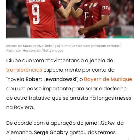
Bayern de Munique vive "imbróglio" com duas de suas principais estrelas |
Alexander Hassenstein/GettyImages
Clube que vem movimentando a janela de
transferências
especialmente por conta da
"novela
Robert Lewandowski
", o
Bayern de Munique
deu um passo importante para selar o desfecho
de outra tratativa que se arrasta há longos meses
na Baviera.
De acordo com a apuração do jornal
Kicker
, da
Alemanha,
Serge Gnabry
gostou dos termos