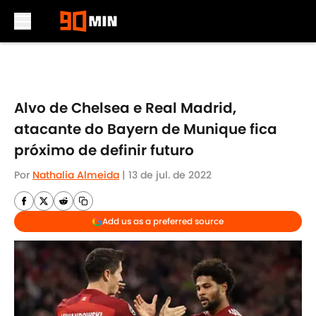
Skip to main content
Alvo de Chelsea e Real Madrid,
atacante do Bayern de Munique fica
próximo de definir futuro
Por
Nathalia Almeida
|
13 de jul. de 2022
Add us as a preferred source