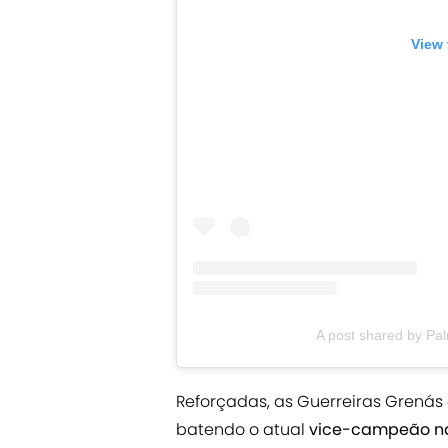
View 
A post shared by Pa
Reforçadas, as Guerreiras Grenás
batendo o atual
vice-campeão n