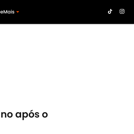
ue
Mais
ino após o