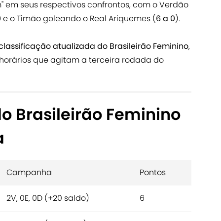
m" em seus respectivos confrontos, com o Verdão
0
e o Timão goleando o Real Ariquemes (
6 a 0
).
classificação atualizada do Brasileirão Feminino
,
horários que agitam a terceira rodada do
do Brasileirão Feminino
a
Campanha
Pontos
2V, 0E, 0D (+20 saldo)
6