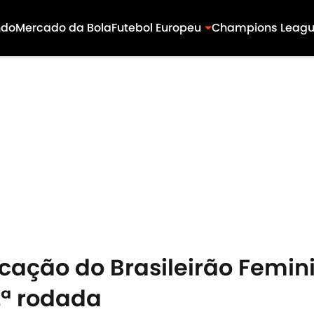
ndo
Mercado da Bola
Futebol Europeu
Champions Leag
ficação do Brasileirão Femin
ª rodada