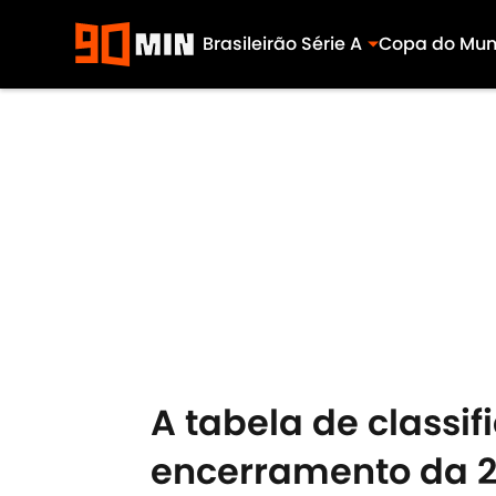
Brasileirão Série A
Copa do Mu
Skip to main content
A tabela de classi
encerramento da 2