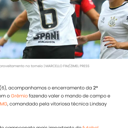
proveitamento no torneio | MARCELLO FIM/ZIMEL PRESS
ra (6), acompanhamos o encerramento da
2ª
com o
Grêmio
fazendo valer o mando de campo e
o-MG
, comandado pela vitoriosa técnica Lindsay
do campeonato mais importante do
futebol