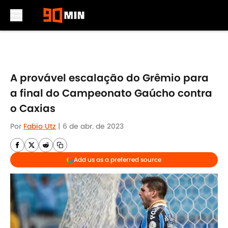
Skip to main content
A provável escalação do Grêmio para
a final do Campeonato Gaúcho contra
o Caxias
Por
Fabio Utz
|
6 de abr. de 2023
Add us as a preferred source