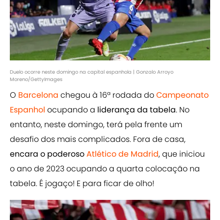
Duelo ocorre neste domingo na capital espanhola | Gonzalo Arroyo
Moreno/GettyImages
O
Barcelona
chegou à 16ª rodada do
Campeonato
Espanhol
ocupando a
liderança da tabela
. No
entanto, neste domingo, terá pela frente um
desafio dos mais complicados. Fora de casa,
encara o poderoso
Atlético de Madrid
, que iniciou
o ano de 2023 ocupando a quarta colocação na
tabela. É jogaço! E para ficar de olho!