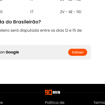
10
17
2V - 4E - 11D
a do Brasileirão?
eiro será disputada entre os dias 12 e 15 de
 on
Google
Follow
de
Política de
Termo