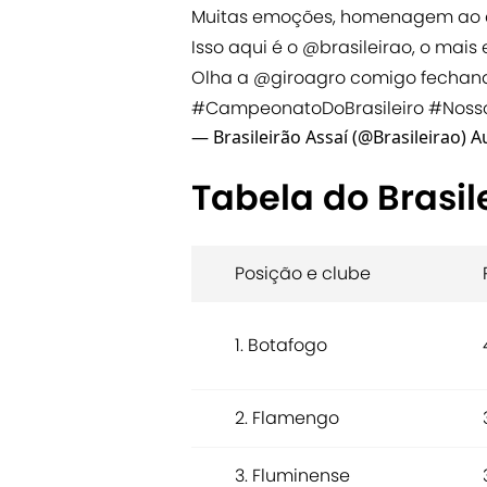
Muitas emoções, homenagem ao co
Isso aqui é o
@brasileirao
, o mais 
Olha a
@giroagro
comigo fechand
#CampeonatoDoBrasileiro
#Noss
— Brasileirão Assaí (@Brasileirao)
A
Tabela do Brasil
Posição e clube
1. Botafogo
2. Flamengo
3. Fluminense