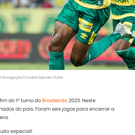
 | Divulgação/Cuiabá Esporte Clube
im do 1º turno do
Brasileirão
2023. Neste
mados do país. Foram seis jogos para encerrar a
era.
ito especial!