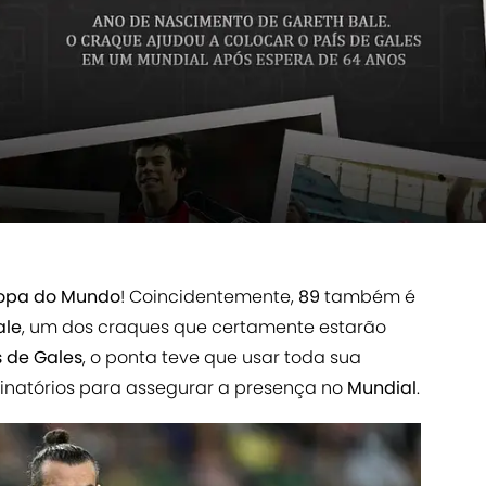
opa do Mundo
! Coincidentemente,
89
também é
ale
, um dos craques que certamente estarão
s de Gales
, o ponta teve que usar toda sua
minatórios para assegurar a presença no
Mundial
.