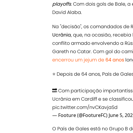
playoffs
. Com dois gols de Bale, a
David Alaba.
Na "decisão", os comandados de 
Ucrânia
, que, na ocasião, recebia
conflito armado envolvendo a Rús
Gareth no Catar. Com gol do cami
encerrou um jejum de
64 anos
lon
⭐️ Depois de 64 anos, País de Gal
🔜 Com participação importantíss
Ucrânia em Cardiff e se classificou
pic.twitter.com/nvCKavjaSd
— Footure (@FootureFC)
June 5, 20
O País de Gales está no Grupo B d