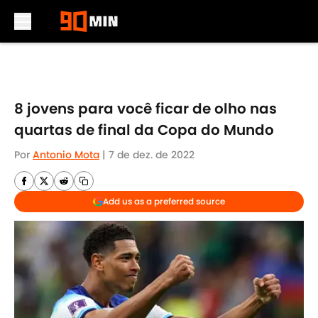
Skip to main content
8 jovens para você ficar de olho nas
quartas de final da Copa do Mundo
Por
Antonio Mota
|
7 de dez. de 2022
Add us as a preferred source