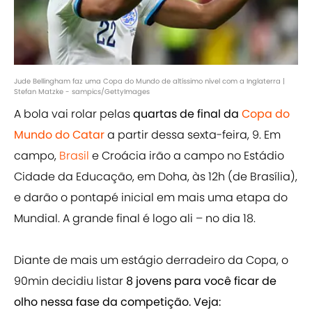
Jude Bellingham faz uma Copa do Mundo de altíssimo nível com a Inglaterra |
Stefan Matzke - sampics/GettyImages
A bola vai rolar pelas
quartas de final da
Copa do
Mundo do Catar
a partir dessa sexta-feira, 9. Em
campo,
Brasil
e Croácia irão a campo no Estádio
Cidade da Educação, em Doha, às 12h (de Brasília),
e darão o pontapé inicial em mais uma etapa do
Mundial. A grande final é logo ali – no dia 18.
Diante de mais um estágio derradeiro da Copa, o
90min decidiu listar
8 jovens para você ficar de
olho nessa fase da competição. Veja: