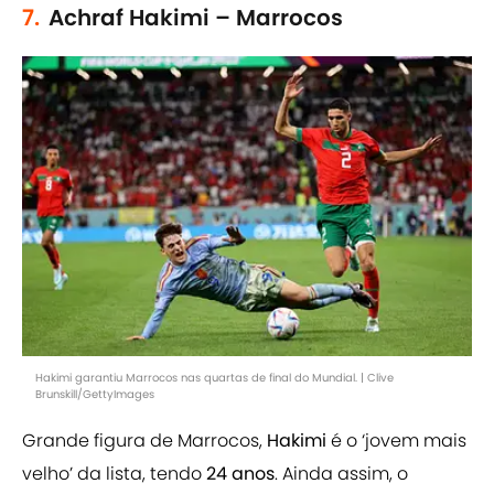
7.
Achraf Hakimi – Marrocos
Hakimi garantiu Marrocos nas quartas de final do Mundial. | Clive
Brunskill/GettyImages
Grande figura de Marrocos,
Hakimi
é o ‘jovem mais
velho’ da lista, tendo
24 anos
. Ainda assim, o