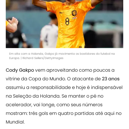
Em alta com a Holanda, Gakpo já movimenta os bastidores do futebol na
Europa. | Richard Sellers/GettyImages
Cody Gakpo
vem aproveitando como poucos a
vitrine da Copa do Mundo. O atacante de
23 anos
assumiu a responsabilidade e hoje é indispensável
na Seleção da Holanda. Se manter o pé no
acelerador, vai longe, como seus números
mostram: três gols em quatro partidas até aqui no
Mundial.