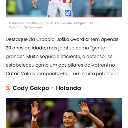
Gvardiol é o xerifão da Croácia. | Marvin Ibo Guengoer - GES
Sportfoto/GettyImages
Destaque da Croácia,
Joško Gvardiol
tem apenas
20 anos
de idade
, mas já atua como “gente
grande”. Muito seguro e eficiente, o defensor se
estabeleceu como um dos pilares do Vatreni no
Catar. Vale acompanhá-lo... Tem muito potencial.
3.
Cody Gakpo – Holanda