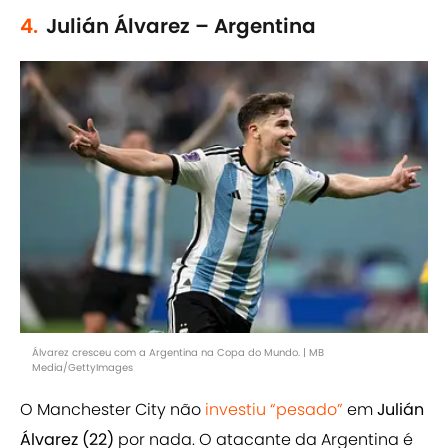
4.
Julián Álvarez – Argentina
Álvarez cresceu com a Argentina na Copa do Mundo. | MB
Media/GettyImages
O Manchester City não
investiu “pesado”
em
Julián
Álvarez (22)
por nada. O atacante da Argentina é