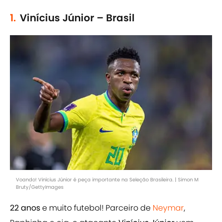
1.
Vinícius Júnior – Brasil
Voando! Vinícius Júnior é peça importante na Seleção Brasileira. | Simon M
Bruty/GettyImages
22 anos
e muito futebol! Parceiro de
Neymar
,