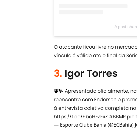
A post sha
O atacante ficou livre no mercado
vínculo é válido até o final da Sé
3.
Igor Torres
📽️💬 Apresentado oficialmente, nov
reencontro com Enderson e promete
à entrevista coletiva completa n
https://t.co/5bcHFZFiiZ
#BBMP
pic
— Esporte Clube Bahia (@ECBahia)