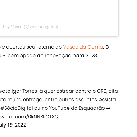
red by Vasco (@vascodagama)
 e acertou seu retorno ao
Vasco da Gama
. O
rie B, com opção de renovação para 2023.
ato Igor Torres já quer estrear contra o CRB, cita
 muita entrega, entre outros assuntos. Assista
o
#SócioDigital
ou no YouTube do Esquadrão ➡️
.twitter.com/0kNNKFCTXC
July 19, 2022