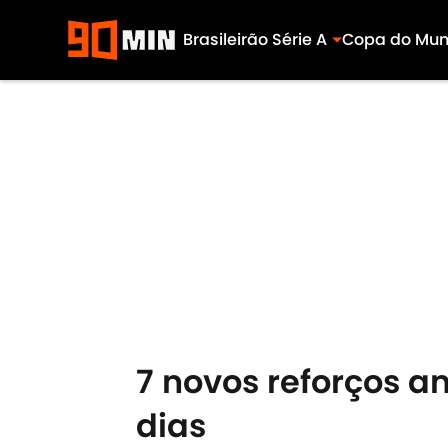
Brasileirão Série A
Copa do Mu
Skip to main content
7 novos reforços a
dias