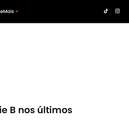
ue
Mais
ie B nos últimos