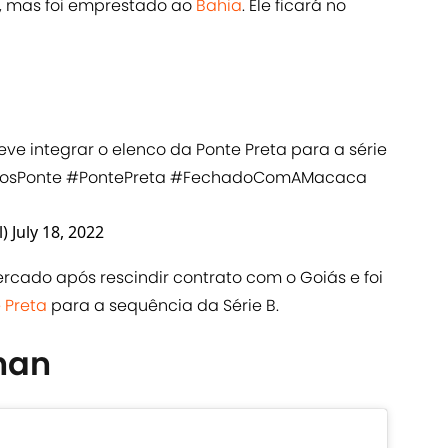
a, mas foi emprestado ao
Bahia
. Ele ficará no
ve integrar o elenco da Ponte Preta para a série
sPonte
#PontePreta
#FechadoComAMacaca
l)
July 18, 2022
rcado após rescindir contrato com o Goiás e foi
 Preta
para a sequência da Série B.
han