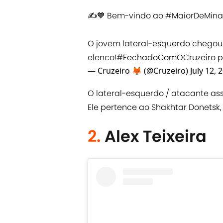
✍️💙 Bem-vindo ao
#MaiorDeMina
O jovem lateral-esquerdo chegou 
elenco!
#FechadoComOCruzeiro
p
— Cruzeiro 🦊 (@Cruzeiro)
July 12, 
O lateral-esquerdo / atacante a
Ele pertence ao Shakhtar Donetsk,
2.
Alex Teixeira