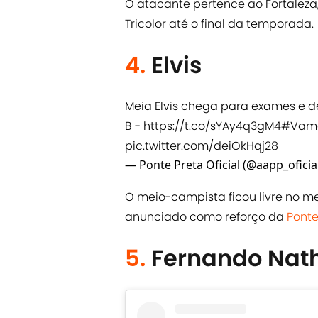
O atacante pertence ao Fortalez
Tricolor até o final da temporada.
4.
Elvis
Meia Elvis chega para exames e de
B -
https://t.co/sYAy4q3gM4
#Vamo
pic.twitter.com/deiOkHqj28
— Ponte Preta Oficial (@aapp_oficia
O meio-campista ficou livre no me
anunciado como reforço da
Ponte
5.
Fernando Nat