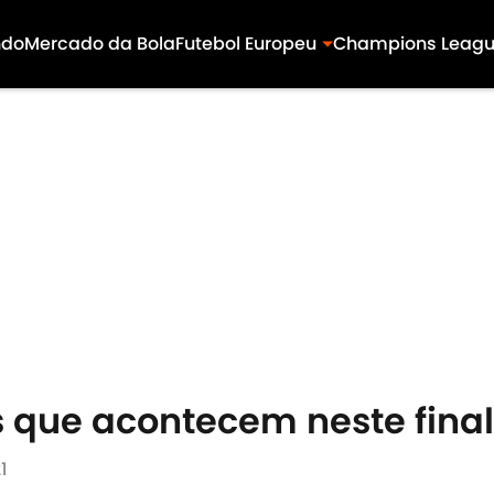
ndo
Mercado da Bola
Futebol Europeu
Champions Leag
is que acontecem neste fin
1