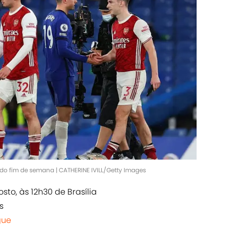
 do fim de semana | CATHERINE IVILL/Getty Images
sto, às 12h30 de Brasília
s
gue