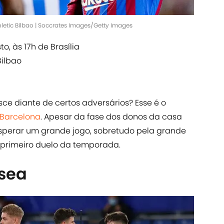
hletic Bilbao | Soccrates Images/Getty Images
to, às 17h de Brasília
Bilbao
ce diante de certos adversários? Esse é o
Barcelona
. Apesar da fase dos donos da casa
sperar um grande jogo, sobretudo pela grande
primeiro duelo da temporada.
lsea