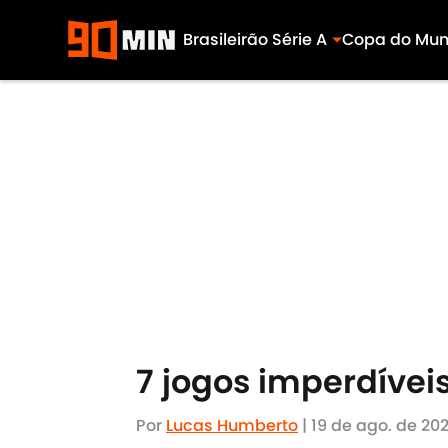
Brasileirão Série A
Copa do Mu
Skip to main content
7 jogos imperdíve
Por
Lucas Humberto
|
19 de ago. de 202