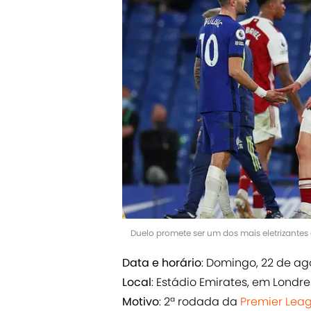
Duelo promete ser um dos mais eletrizantes
Data e horário
: Domingo, 22 de ago
Local
: Estádio Emirates, em Londre
Motivo
: 2ª rodada da
Premier Lea