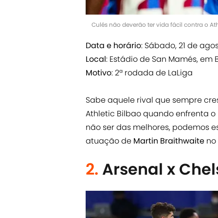
Culés não deverão ter vida fácil contra o At
Data e horário
: Sábado, 21 de agos
Local
: Estádio de San Mamés, em 
Motivo
: 2ª rodada de LaLiga
Sabe aquele rival que sempre cres
Athletic Bilbao quando enfrenta o
não ser das melhores, podemos e
atuação de
Martin Braithwaite
no 
2.
Arsenal x Che