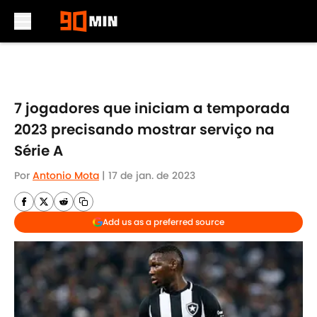
Skip to main content
7 jogadores que iniciam a temporada
2023 precisando mostrar serviço na
Série A
Por
Antonio Mota
|
17 de jan. de 2023
Add us as a preferred source