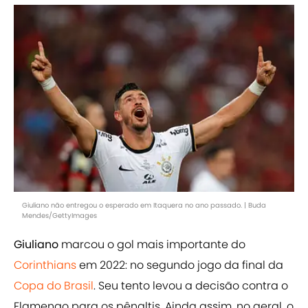
Giuliano não entregou o esperado em Itaquera no ano passado. | Buda
Mendes/GettyImages
Giuliano
marcou o gol mais importante do
Corinthians
em 2022: no segundo jogo da final da
Copa do Brasil
. Seu tento levou a decisão contra o
Flamengo para os pênaltis. Ainda assim, no geral, o