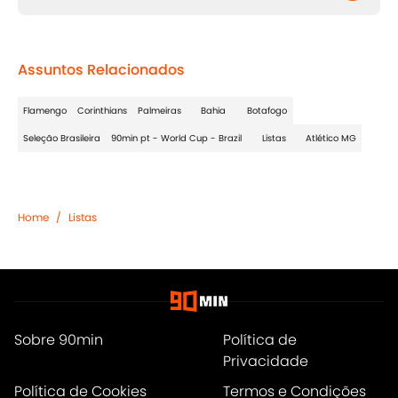
Assuntos Relacionados
Flamengo
Corinthians
Palmeiras
Bahia
Botafogo
Seleção Brasileira
90min pt - World Cup - Brazil
Listas
Atlético MG
Home
/
Listas
Sobre 90min
Política de
Privacidade
Política de Cookies
Termos e Condições