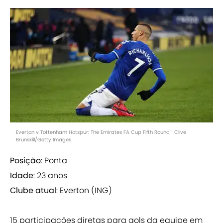
Everton v Tottenham Hotspur: The Emirates FA Cup Fifth Round | Clive
Brunskill/Getty Images
Posição
: Ponta
Idade
: 23 anos
Clube atual
: Everton (ING)
15 participações diretas para gols da equipe em