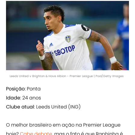
Leeds United v Brighton & Hove Albion - Premier League | Pool/Getty Images
Posição
: Ponta
Idade
: 24 anos
Clube atual
: Leeds United (ING)
O melhor brasileiro em ação na Premier League
hoje?
Cabe debate
, mas o fato é que Raphinha é