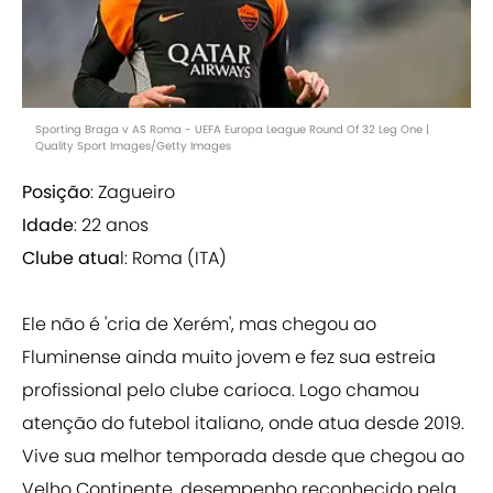
Sporting Braga v AS Roma - UEFA Europa League Round Of 32 Leg One |
Quality Sport Images/Getty Images
Posição
: Zagueiro
Idade
: 22 anos
Clube atua
l: Roma (ITA)
Ele não é 'cria de Xerém', mas chegou ao
Fluminense ainda muito jovem e fez sua estreia
profissional pelo clube carioca. Logo chamou
atenção do futebol italiano, onde atua desde 2019.
Vive sua melhor temporada desde que chegou ao
Velho Continente, desempenho reconhecido pela