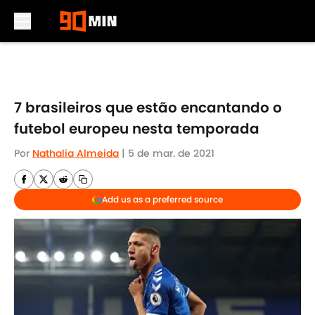
Skip to main content
7 brasileiros que estão encantando o
futebol europeu nesta temporada
Por
Nathalia Almeida
|
5 de mar. de 2021
Add us as a preferred source