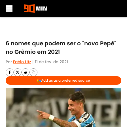
Skip to main content
6 nomes que podem ser o "novo Pepê"
no Grêmio em 2021
Por
Fabio Utz
|
11 de fev. de 2021
Add us as a preferred source