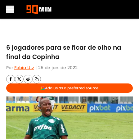
Skip to main content
6 jogadores para se ficar de olho na
final da Copinha
Por
Fabio Utz
|
25 de jan. de 2022
Add us as a preferred source