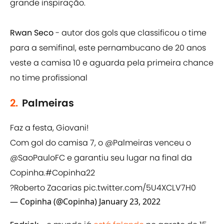
grande inspiração.
Rwan Seco
- autor dos gols que classificou o time
para a semifinal, este pernambucano de 20 anos
veste a camisa 10 e aguarda pela primeira chance
no time profissional
2.
Palmeiras
Faz a festa, Giovani!
Com gol do camisa 7, o
@Palmeiras
venceu o
@SaoPauloFC
e garantiu seu lugar na final da
Copinha.
#Copinha22
?Roberto Zacarias
pic.twitter.com/5U4XCLV7H0
— Copinha (@Copinha)
January 23, 2022