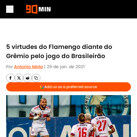
Skip to main content
5 virtudes do Flamengo diante do
Grêmio pelo jogo do Brasileirão
Por
Antonio Mota
|
29 de jan. de 2021
Add us as a preferred source