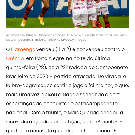
Ao ritmo de Gabigol, Flamengo atropela Grêmio e aprende lições para sequência
do Campeonato Brasileiro. | Silvio Avila/Getty Images
O
Flamengo
venceu (4 a 2) e convenceu contra o
Grêmio
, em Porto Alegre, na noite da última
quinta-feira (28), pela 23ª rodada do Campeonato
Brasileiro de 2020 – partida atrasada. De virada, o
Rubro-Negro soube sentir o jogo e foi melhor, o que,
mais uma vez, deixou a Nação sonhando e com
esperanças de conquistar o octacampeonato
nacional. Com o triunfo, o Mais Querido chegou à
vice-liderança da competição, com 58 pontos –
quatro a menos do que o líder Internacional. E