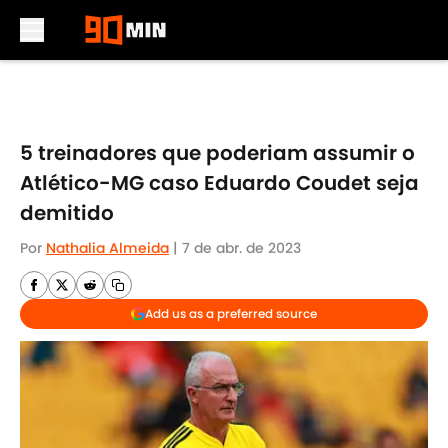
Skip to main content
5 treinadores que poderiam assumir o
Atlético-MG caso Eduardo Coudet seja
demitido
Por
Nathalia Almeida
|
7 de abr. de 2023
Add us as a preferred source